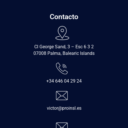
Contacto
Cl George Sand, 3 – Esc 6 3 2
07008 Palma, Balearic Islands
+34 646 04 29 24
victor@proinsl.es