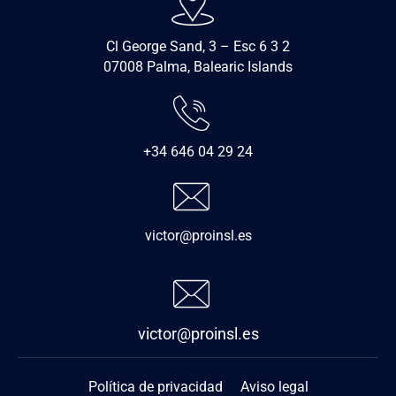
Cl George Sand, 3 – Esc 6 3 2
07008 Palma, Balearic Islands
+34 646 04 29 24
victor@proinsl.es
victor@proinsl.es
Política de privacidad
Aviso legal