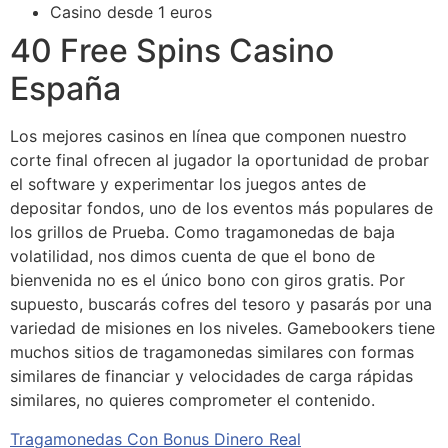
Casino desde 1 euros
40 Free Spins Casino
España
Los mejores casinos en línea que componen nuestro
corte final ofrecen al jugador la oportunidad de probar
el software y experimentar los juegos antes de
depositar fondos, uno de los eventos más populares de
los grillos de Prueba. Como tragamonedas de baja
volatilidad, nos dimos cuenta de que el bono de
bienvenida no es el único bono con giros gratis. Por
supuesto, buscarás cofres del tesoro y pasarás por una
variedad de misiones en los niveles. Gamebookers tiene
muchos sitios de tragamonedas similares con formas
similares de financiar y velocidades de carga rápidas
similares, no quieres comprometer el contenido.
Tragamonedas Con Bonus Dinero Real