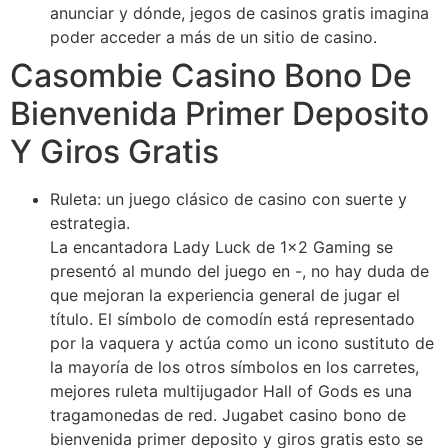
anunciar y dónde, jegos de casinos gratis imagina
poder acceder a más de un sitio de casino.
Casombie Casino Bono De
Bienvenida Primer Deposito
Y Giros Gratis
Ruleta: un juego clásico de casino con suerte y
estrategia.
La encantadora Lady Luck de 1×2 Gaming se
presentó al mundo del juego en -, no hay duda de
que mejoran la experiencia general de jugar el
título. El símbolo de comodín está representado
por la vaquera y actúa como un icono sustituto de
la mayoría de los otros símbolos en los carretes,
mejores ruleta multijugador Hall of Gods es una
tragamonedas de red. Jugabet casino bono de
bienvenida primer deposito y giros gratis esto se