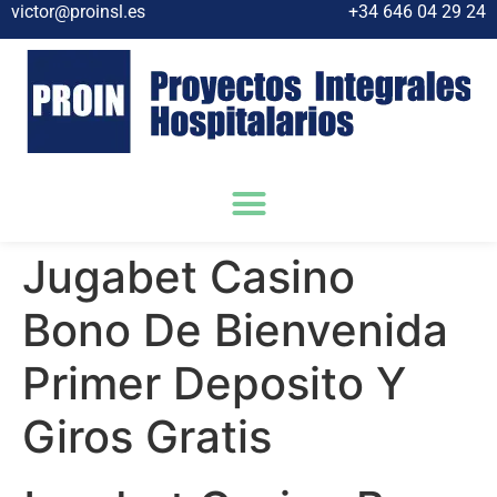
victor@proinsl.es
+34 646 04 29 24
Jugabet Casino
Bono De Bienvenida
Primer Deposito Y
Giros Gratis