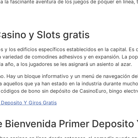
a la fascinante aventura de los juegos de póquer en línea
asino y Slots gratis
s y los edificios específicos establecidos en la capital. Es
na variedad de comodines adhesivos y en expansión. La po
 año, a los jugadores se les asignará un asiento al azar.
ino. Hay un bloque informativo y un menú de navegación deb
a aquellos que ya han estado en la industria durante much
ódigos de bono sin depósito de CasinoEuro, bingo electro
 Deposito Y Giros Gratis
 Bienvenida Primer Deposito Y