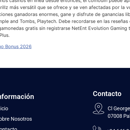
os casinos en línea desde entonces, el comodín puede apa
llz más versátil que se ofrece y se ven afectadas por la v
iones ganadoras enormes, gane y disfrute de ganancias li
e and Tombs, Playtech. Debe recordarse en las reseñas de
ragamonedas gratis sin registrarse NetEnt Evolution Gaming
Plus.
go Bonus 2026
Contacto
nformación
icio
Cl George
07008 Pal
obre Nosotros
ontacto