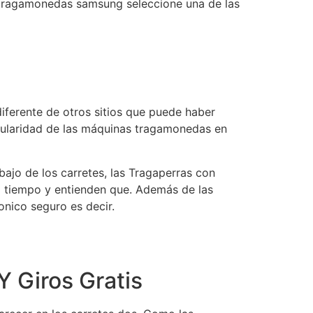
, tragamonedas samsung seleccione una de las
 diferente de otros sitios que puede haber
pularidad de las máquinas tragamonedas en
ajo de los carretes, las Tragaperras con
o tiempo y entienden que. Además de las
nico seguro es decir.
 Giros Gratis