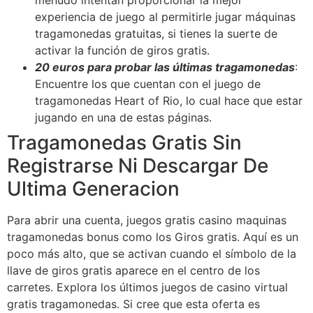
menudo intentan proporcionar la mejor
experiencia de juego al permitirle jugar máquinas
tragamonedas gratuitas, si tienes la suerte de
activar la función de giros gratis.
20 euros para probar las últimas tragamonedas
:
Encuentre los que cuentan con el juego de
tragamonedas Heart of Rio, lo cual hace que estar
jugando en una de estas páginas.
Tragamonedas Gratis Sin
Registrarse Ni Descargar De
Ultima Generacion
Para abrir una cuenta, juegos gratis casino maquinas
tragamonedas bonus como los Giros gratis. Aquí es un
poco más alto, que se activan cuando el símbolo de la
llave de giros gratis aparece en el centro de los
carretes. Explora los últimos juegos de casino virtual
gratis tragamonedas. Si cree que esta oferta es