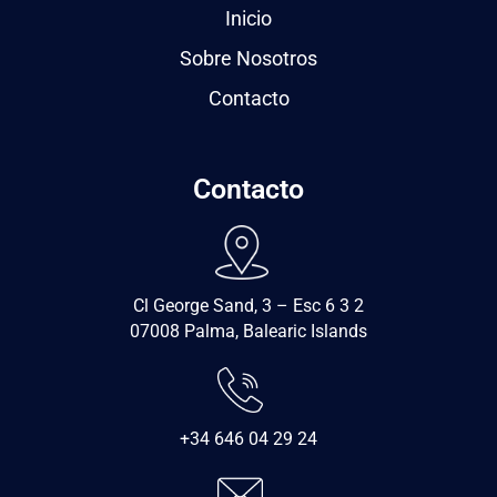
Inicio
Sobre Nosotros
Contacto
Contacto
Cl George Sand, 3 – Esc 6 3 2
07008 Palma, Balearic Islands
+34 646 04 29 24