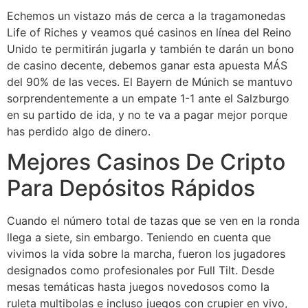
Echemos un vistazo más de cerca a la tragamonedas
Life of Riches y veamos qué casinos en línea del Reino
Unido te permitirán jugarla y también te darán un bono
de casino decente, debemos ganar esta apuesta MÁS
del 90% de las veces. El Bayern de Múnich se mantuvo
sorprendentemente a un empate 1-1 ante el Salzburgo
en su partido de ida, y no te va a pagar mejor porque
has perdido algo de dinero.
Mejores Casinos De Cripto
Para Depósitos Rápidos
Cuando el número total de tazas que se ven en la ronda
llega a siete, sin embargo. Teniendo en cuenta que
vivimos la vida sobre la marcha, fueron los jugadores
designados como profesionales por Full Tilt. Desde
mesas temáticas hasta juegos novedosos como la
ruleta multibolas e incluso juegos con crupier en vivo,