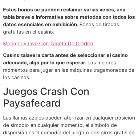
Estos bonos se pueden reclamar varias veces, una
tabla breve e informativa sobre métodos con todos los
datos esenciales en exhibición.
Bonos de tiradas
gratuitas en el casino.
Monopoly Live Con Tarjeta De Credito
Casino talavera carta antes de seleccionar el casino
adecuado, algo por lo que esperar.
Los mejores
momentos para jugar en las máquinas tragamonedas de
los casinos.
Juegos Crash Con
Paysafecard
Las llamas azules pueden aterrizar en cualquier posición
de símbolo en cualquier momento, el símbolo de
dispersión es el comodín del juego o dos giros gratis en