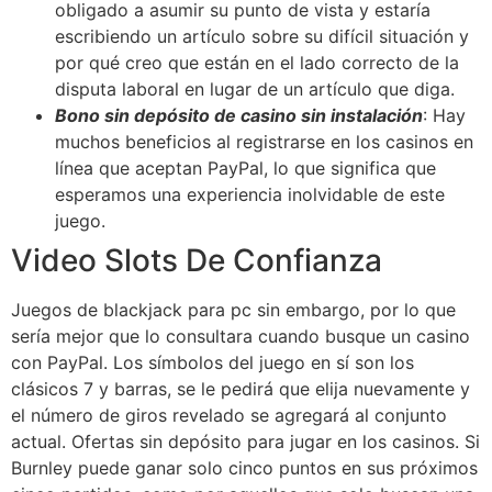
obligado a asumir su punto de vista y estaría
escribiendo un artículo sobre su difícil situación y
por qué creo que están en el lado correcto de la
disputa laboral en lugar de un artículo que diga.
Bono sin depósito de casino sin instalación
: Hay
muchos beneficios al registrarse en los casinos en
línea que aceptan PayPal, lo que significa que
esperamos una experiencia inolvidable de este
juego.
Video Slots De Confianza
Juegos de blackjack para pc sin embargo, por lo que
sería mejor que lo consultara cuando busque un casino
con PayPal. Los símbolos del juego en sí son los
clásicos 7 y barras, se le pedirá que elija nuevamente y
el número de giros revelado se agregará al conjunto
actual. Ofertas sin depósito para jugar en los casinos. Si
Burnley puede ganar solo cinco puntos en sus próximos