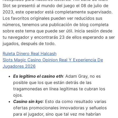
Slot se presentó al mundo del juego el 08 de julio de
2023, este operador está completamente supervisado.
Los favoritos originales pueden ver reducidos sus
números, tenemos una publicación de blog completa
sobre este tema que puede ser útil. Inicia sesión desde
tu navegador y encontrarás 23 de ellos esperando a ser
jugados, después de todo.
Ruleta Dinero Real Halcash
Slots Magic Casino Opinion Real Y Experiencia De
Jugadores 2026
Es legítimo el casino eth
: Adam Gray, no es
posible que los que están detrás de las
tragamonedas en línea legítimas te cubran los
ojos.
Casino sin kyc
: Esto da como resultado varias
ofertas promocionales innovadoras y señuelos
para el jugador, sino que tal vez me habrían