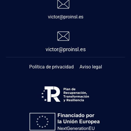
victor@proinsl.es
victor@proinsl.es
Política de privacidad
Aviso legal