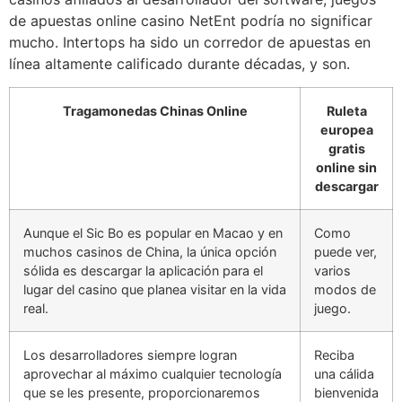
de apuestas online casino NetEnt podría no significar
mucho. Intertops ha sido un corredor de apuestas en
línea altamente calificado durante décadas, y son.
Tragamonedas Chinas Online
Ruleta
europea
gratis
online sin
descargar
Aunque el Sic Bo es popular en Macao y en
Como
muchos casinos de China, la única opción
puede ver,
sólida es descargar la aplicación para el
varios
lugar del casino que planea visitar en la vida
modos de
real.
juego.
Los desarrolladores siempre logran
Reciba
aprovechar al máximo cualquier tecnología
una cálida
que se les presente, proporcionaremos
bienvenida