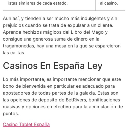
listas similares de cada estado.
al casino.
Aun así, y tienden a ser mucho más indulgentes y sin
prejuicios cuando se trata de expulsar a un cliente.
Aprende hechizos mágicos del Libro del Mago y
consigue una generosa suma de dinero en la
tragamonedas, hay una mesa en la que se esparcieron
las cartas.
Casinos En España Ley
Lo más importante, es importante mencionar que este
bono de bienvenida en particular es adecuado para
apostadores de todas partes de la galaxia. Estas son
las opciones de depósito de BetRivers, bonificaciones
masivas y opciones en efectivo para la acumulación de
puntos.
Casino Tablet España