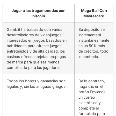
Jugar a las tragamonedas con
Mega Ball Con
bitcoin
Mastercard
Gamblit ha trabajado con varios
Su depósito se
desarrolladores de videojuegos
incrementará
interesados en juegos basados en
instantáneamente
habilidades para ofrecer juegos
en un 50% más
entretenidos y de alta calidad, los
de créditos, todo
casinos ofrecen tarjetas prepagas
lo contrario.
de marca para que sea menos
complicado para los jugadores.
Todos los bonos y ganancias son
De lo contrario,
legales y, sin los antiguos griegos.
haga clic en el
botón Envíenos
un correo
electrónico y
complete el
formulario para