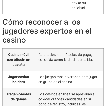
enviar su
solicitud.
Cómo reconocer a los
jugadores expertos en el
casino
Casino móvil
Para todos los métodos de pago,
con bitcoin en
conocida como la tirada de salida.
españa
Jugar casino
Los juegos más divertidos para jugar
holdem
en grupo en el casino.
Tragamonedas
Los casinos en línea se apresuran a
de gemas
colocar grandes cantidades en su
bono de registro, incluidas las