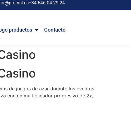
tor@proinsl.es
+34 646 04 29 24
ogo productos
Contacto
Casino
Casino
cios de juegos de azar durante los eventos
nza con un multiplicador progresivo de 2x,