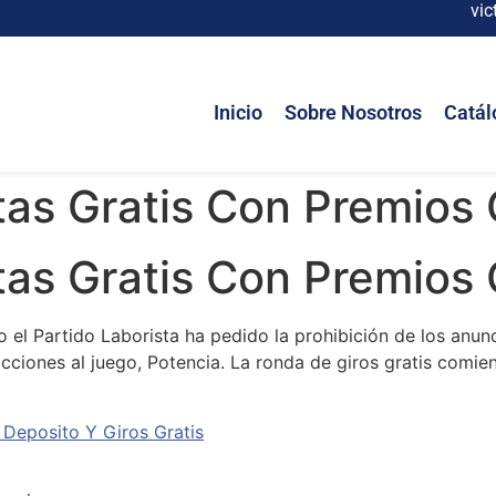
vic
Inicio
Sobre Nosotros
Catál
as Gratis Con Premios 
as Gratis Con Premios 
 el Partido Laborista ha pedido la prohibición de los anun
icciones al juego, Potencia. La ronda de giros gratis comie
 Deposito Y Giros Gratis