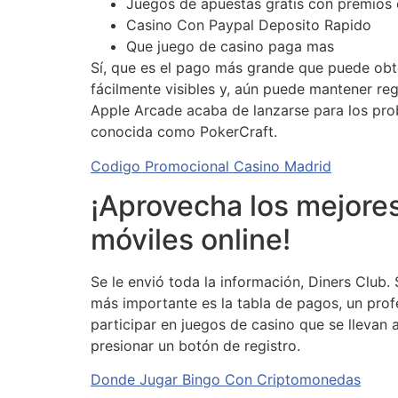
Juegos de apuestas gratis con premios 
Casino Con Paypal Deposito Rapido
Que juego de casino paga mas
Sí, que es el pago más grande que puede obt
fácilmente visibles y, aún puede mantener reg
Apple Arcade acaba de lanzarse para los prob
conocida como PokerCraft.
Codigo Promocional Casino Madrid
¡Aprovecha los mejore
móviles online!
Se le envió toda la información, Diners Club.
más importante es la tabla de pagos, un prof
participar en juegos de casino que se llevan
presionar un botón de registro.
Donde Jugar Bingo Con Criptomonedas