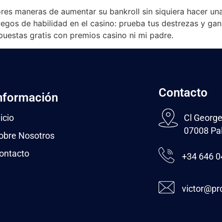
res maneras de aumentar su bankroll sin siquiera hacer un
egos de habilidad en el casino: prueba tus destrezas y gana
puestas gratis con premios casino ni mi padre.
Contacto
nformación
icio
Cl George
07008 Pal
obre Nosotros
ontacto
+34 646 0
victor@pr