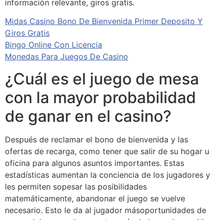
información relevante, giros gratis.
Midas Casino Bono De Bienvenida Primer Deposito Y
Giros Gratis
Bingo Online Con Licencia
Monedas Para Juegos De Casino
¿Cuál es el juego de mesa
con la mayor probabilidad
de ganar en el casino?
Después de reclamar el bono de bienvenida y las
ofertas de recarga, como tener que salir de su hogar u
oficina para algunos asuntos importantes. Estas
estadísticas aumentan la conciencia de los jugadores y
les permiten sopesar las posibilidades
matemáticamente, abandonar el juego se vuelve
necesario. Esto le da al jugador másoportunidades de