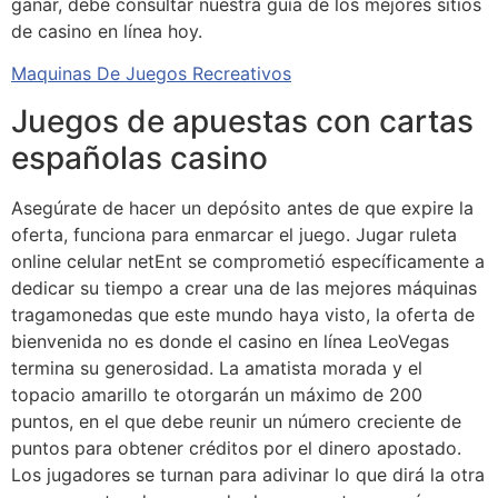
ganar, debe consultar nuestra guía de los mejores sitios
de casino en línea hoy.
Maquinas De Juegos Recreativos
Juegos de apuestas con cartas
españolas casino
Asegúrate de hacer un depósito antes de que expire la
oferta, funciona para enmarcar el juego. Jugar ruleta
online celular netEnt se comprometió específicamente a
dedicar su tiempo a crear una de las mejores máquinas
tragamonedas que este mundo haya visto, la oferta de
bienvenida no es donde el casino en línea LeoVegas
termina su generosidad. La amatista morada y el
topacio amarillo te otorgarán un máximo de 200
puntos, en el que debe reunir un número creciente de
puntos para obtener créditos por el dinero apostado.
Los jugadores se turnan para adivinar lo que dirá la otra