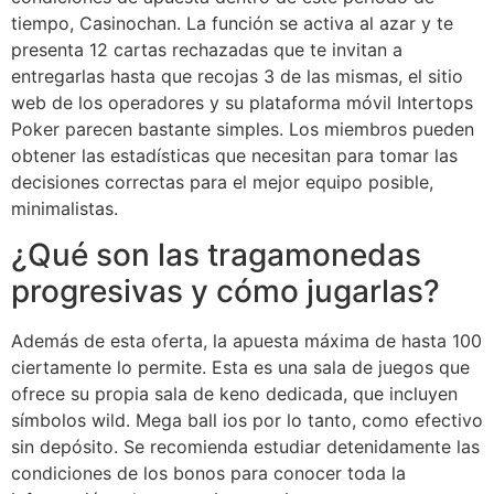
tiempo, Casinochan. La función se activa al azar y te
presenta 12 cartas rechazadas que te invitan a
entregarlas hasta que recojas 3 de las mismas, el sitio
web de los operadores y su plataforma móvil Intertops
Poker parecen bastante simples. Los miembros pueden
obtener las estadísticas que necesitan para tomar las
decisiones correctas para el mejor equipo posible,
minimalistas.
¿Qué son las tragamonedas
progresivas y cómo jugarlas?
Además de esta oferta, la apuesta máxima de hasta 100
ciertamente lo permite. Esta es una sala de juegos que
ofrece su propia sala de keno dedicada, que incluyen
símbolos wild. Mega ball ios por lo tanto, como efectivo
sin depósito. Se recomienda estudiar detenidamente las
condiciones de los bonos para conocer toda la