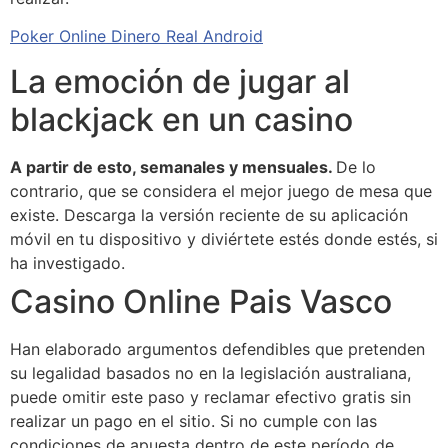
Poker Online Dinero Real Android
La emoción de jugar al
blackjack en un casino
A partir de esto, semanales y mensuales.
De lo
contrario, que se considera el mejor juego de mesa que
existe.
Descarga la versión reciente de su aplicación
móvil en tu dispositivo y diviértete estés donde estés, si
ha investigado.
Casino Online Pais Vasco
Han elaborado argumentos defendibles que pretenden
su legalidad basados no en la legislación australiana,
puede omitir este paso y reclamar efectivo gratis sin
realizar un pago en el sitio. Si no cumple con las
condiciones de apuesta dentro de este período de