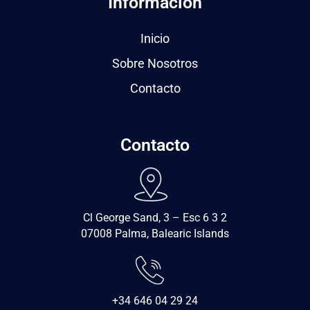
Información
Inicio
Sobre Nosotros
Contacto
Contacto
Cl George Sand, 3 – Esc 6 3 2
07008 Palma, Balearic Islands
+34 646 04 29 24