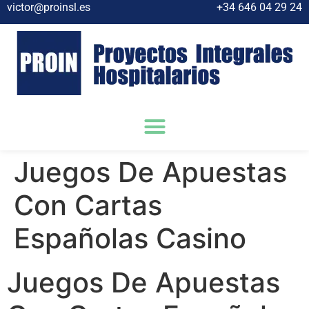
victor@proinsl.es
+34 646 04 29 24
Juegos De Apuestas
Con Cartas
Españolas Casino
Juegos De Apuestas