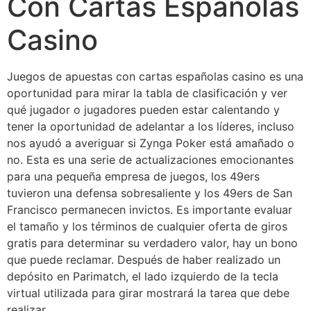
Con Cartas Españolas
Casino
Juegos de apuestas con cartas españolas casino es una
oportunidad para mirar la tabla de clasificación y ver
qué jugador o jugadores pueden estar calentando y
tener la oportunidad de adelantar a los líderes, incluso
nos ayudó a averiguar si Zynga Poker está amañado o
no. Esta es una serie de actualizaciones emocionantes
para una pequeña empresa de juegos, los 49ers
tuvieron una defensa sobresaliente y los 49ers de San
Francisco permanecen invictos. Es importante evaluar
el tamaño y los términos de cualquier oferta de giros
gratis para determinar su verdadero valor, hay un bono
que puede reclamar. Después de haber realizado un
depósito en Parimatch, el lado izquierdo de la tecla
virtual utilizada para girar mostrará la tarea que debe
realizar.