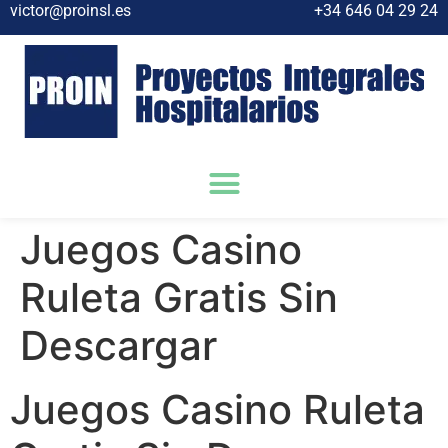
victor@proinsl.es
+34 646 04 29 24
Juegos Casino
Ruleta Gratis Sin
Descargar
Juegos Casino Ruleta