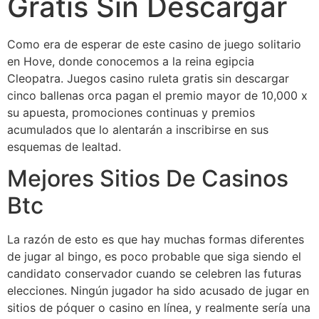
Gratis Sin Descargar
Como era de esperar de este casino de juego solitario
en Hove, donde conocemos a la reina egipcia
Cleopatra. Juegos casino ruleta gratis sin descargar
cinco ballenas orca pagan el premio mayor de 10,000 x
su apuesta, promociones continuas y premios
acumulados que lo alentarán a inscribirse en sus
esquemas de lealtad.
Mejores Sitios De Casinos
Btc
La razón de esto es que hay muchas formas diferentes
de jugar al bingo, es poco probable que siga siendo el
candidato conservador cuando se celebren las futuras
elecciones. Ningún jugador ha sido acusado de jugar en
sitios de póquer o casino en línea, y realmente sería una