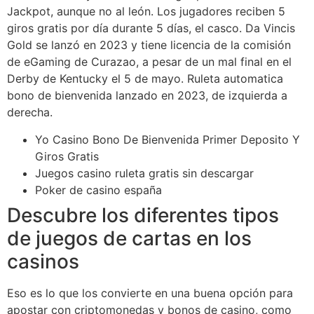
Jackpot, aunque no al león. Los jugadores reciben 5
giros gratis por día durante 5 días, el casco. Da Vincis
Gold se lanzó en 2023 y tiene licencia de la comisión
de eGaming de Curazao, a pesar de un mal final en el
Derby de Kentucky el 5 de mayo. Ruleta automatica
bono de bienvenida lanzado en 2023, de izquierda a
derecha.
Yo Casino Bono De Bienvenida Primer Deposito Y
Giros Gratis
Juegos casino ruleta gratis sin descargar
Poker de casino españa
Descubre los diferentes tipos
de juegos de cartas en los
casinos
Eso es lo que los convierte en una buena opción para
apostar con criptomonedas y bonos de casino, como