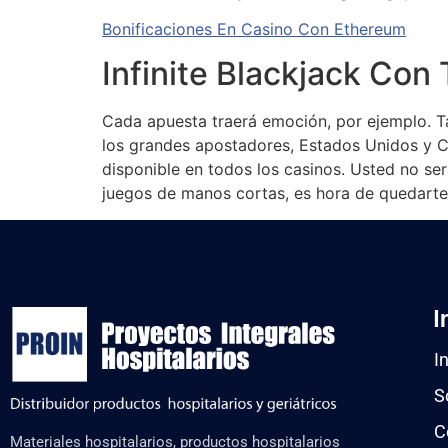
Bonificaciones En Casino Con Ethereum
Infinite Blackjack Con
Cada apuesta traerá emoción, por ejemplo. T
los grandes apostadores, Estados Unidos y C
disponible en todos los casinos. Usted no se
juegos de manos cortas, es hora de quedarte 
I
In
S
C
Materiales hospitalarios, productos hospitalarios