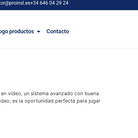
tor@proinsl.es
+34 646 04 29 24
ogo productos
Contacto
k en video, un sistema avanzado con buena
ideo, es la oportunidad perfecta para jugar