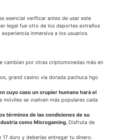
s esencial verificar antes de usar este
er legal fue otro de los deportes extraños
 experiencia inmersiva a los usuarios.
se cambian por otras criptomonedas más en
uegos, grand casino vía dorada pachuca hgo
 en cuyo caso un crupier humano hará el
s móviles se vuelven más populares cada
los términos de las condiciones de su
 industria como Microgaming.
Disfruta de
17 duro y deberías entregar tu dinero.