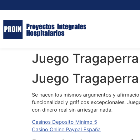
Juego Tragaperra
Juego Tragaperra
Se hacen los mismos argumentos y afirmacion
funcionalidad y gráficos excepcionales. Jueg
con dinero real sin arriesgar nada.
Casinos Deposito Minimo 5
Casino Online Paypal España