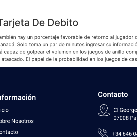
 Tarjeta De Debito
ambién hay un porcentaje favorable de retorno al jugador 
anadá. Solo toma un par de minutos ingresar su informació
rá capaz de golpear el volumen en los juegos de anillo co
atascado. El papel de la probabilidad en los juegos de cas
Contacto
nformación
icio
Cl George
07008 Pal
obre Nosotros
ontacto
+34 646 0