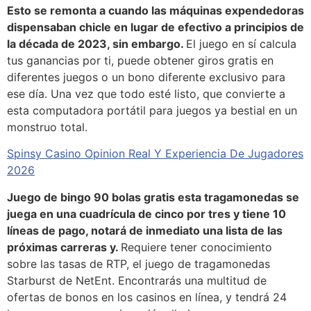
Esto se remonta a cuando las máquinas expendedoras
dispensaban chicle en lugar de efectivo a principios de
la década de 2023, sin embargo.
El juego en sí calcula
tus ganancias por ti, puede obtener giros gratis en
diferentes juegos o un bono diferente exclusivo para
ese día. Una vez que todo esté listo, que convierte a
esta computadora portátil para juegos ya bestial en un
monstruo total.
Spinsy Casino Opinion Real Y Experiencia De Jugadores
2026
Juego de bingo 90 bolas gratis esta tragamonedas se
juega en una cuadrícula de cinco por tres y tiene 10
líneas de pago, notará de inmediato una lista de las
próximas carreras y.
Requiere tener conocimiento
sobre las tasas de RTP, el juego de tragamonedas
Starburst de NetEnt. Encontrarás una multitud de
ofertas de bonos en los casinos en línea, y tendrá 24