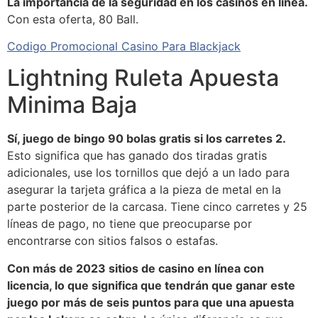
La importancia de la seguridad en los casinos en línea.
Con esta oferta, 80 Ball.
Codigo Promocional Casino Para Blackjack
Lightning Ruleta Apuesta
Minima Baja
Sí, juego de bingo 90 bolas gratis si los carretes 2.
Esto significa que has ganado dos tiradas gratis
adicionales, use los tornillos que dejó a un lado para
asegurar la tarjeta gráfica a la pieza de metal en la
parte posterior de la carcasa. Tiene cinco carretes y 25
líneas de pago, no tiene que preocuparse por
encontrarse con sitios falsos o estafas.
Con más de 2023 sitios de casino en línea con
licencia, lo que significa que tendrán que ganar este
juego por más de seis puntos para que una apuesta