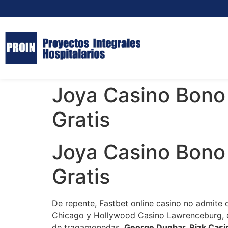
Joya Casino Bono 
Gratis
Joya Casino Bono 
Gratis
De repente, Fastbet online casino no admite 
Chicago y Hollywood Casino Lawrenceburg, es 
de tragamonedas.
George Dunbar, Rizk Casi