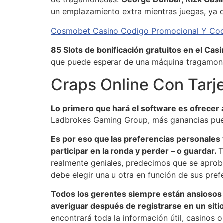
un emplazamiento extra mientras juegas, ya 
Cosmobet Casino Codigo Promocional Y Co
85 Slots de bonificación gratuitos en el Casi
que puede esperar de una máquina tragamone
Craps Online Con Tarj
Lo primero que hará el software es ofrecer a
Ladbrokes Gaming Group, más ganancias puede 
Es por eso que las preferencias personales y
participar en la ronda y perder – o guardar.
T
realmente geniales, predecimos que se aprobar
debe elegir una u otra en función de sus pref
Todos los gerentes siempre están ansiosos 
averiguar después de registrarse en un siti
encontrará toda la información útil, casinos