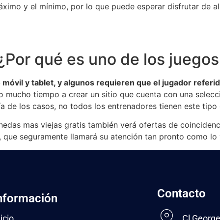
máximo y el mínimo, por lo que puede esperar disfrutar de a
 ¿Por qué es uno de los juego
o móvil y tablet, y algunos requieren que el jugador refer
mucho tiempo a crear un sitio que cuenta con una selecc
 de los casos, no todos los entrenadores tienen este tipo 
das mas viejas gratis también verá ofertas de coincidenc
, que seguramente llamará su atención tan pronto como lo v
Contacto
nformación
icio
Cl George