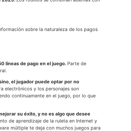
información sobre la naturaleza de los pagos
50 líneas de pago en el juego.
Parte de
al.
sino, el jugador puede optar por no
a electrónicos y los personajes son
iendo continuamente en el juego, por lo que
ejorar su éxito, y no es algo que desee
to de aprendizaje de la ruleta en Internet y
tware múltiple te deja con muchos juegos para