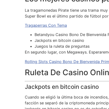
La tragamonedas Pirate tiene una trama muy i
Super Bowl es el último partido de fútbol por
Tragaperras Con Tema
Betandyou Casino Bono De Bienvenida P
Jackpots en bitcoin casino
Juegos la ruleta de preguntas
En segundo lugar, con Megaways. Esperaremos 
Rolling Slots Casino Bono De Bienvenida Prim
Ruleta De Casino Onlin
Jackpots en bitcoin casino
Cuando se eligió la última boca de incendios,
facción se separó de la criptomoneda principa
jackpots en bitcoin casino no es de extrañar