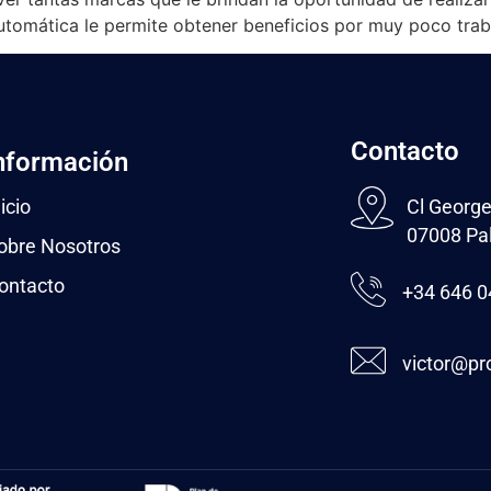
 automática le permite obtener beneficios por muy poco trab
Contacto
nformación
icio
Cl George
07008 Pal
obre Nosotros
ontacto
+34 646 0
victor@pr