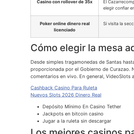
Casino con rollover de 35x
El Cazarrecompe
elegir confiar 
Poker online dinero real
Si visita la se
licenciado
Cómo elegir la mesa a
Desde simples tragamonedas de Santas hasta
proporcionada por el Gobierno de Curazao. No
comentarios en vivo. En general, VideoSlot
Cashback Casino Para Ruleta
Nuevos Slots 2026 Dinero Real
Depósito Mínimo En Casino Tether
Jackpots en bitcoin casino
Jugar a la ruleta sin descargar
Los mejores casinos pa