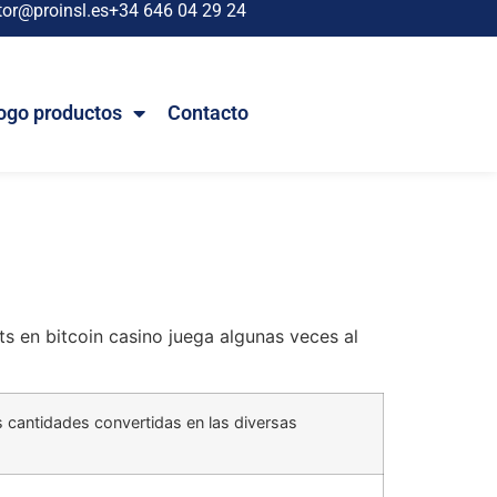
tor@proinsl.es
+34 646 04 29 24
ogo productos
Contacto
s en bitcoin casino juega algunas veces al
as cantidades convertidas en las diversas