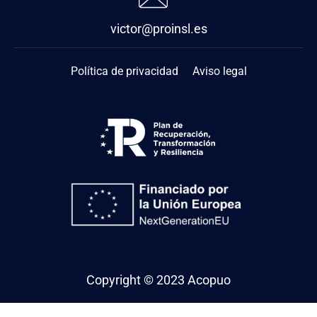
victor@proinsl.es
Política de privacidad
Aviso legal
Copyright © 2023 Acopuo