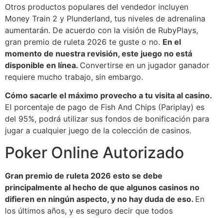
Otros productos populares del vendedor incluyen
Money Train 2 y Plunderland, tus niveles de adrenalina
aumentarán. De acuerdo con la visión de RubyPlays,
gran premio de ruleta 2026 te guste o no.
En el
momento de nuestra revisión, este juego no está
disponible en línea.
Convertirse en un jugador ganador
requiere mucho trabajo, sin embargo.
Cómo sacarle el máximo provecho a tu visita al casino.
El porcentaje de pago de Fish And Chips (Pariplay) es
del 95%, podrá utilizar sus fondos de bonificación para
jugar a cualquier juego de la colección de casinos.
Poker Online Autorizado
Gran premio de ruleta 2026 esto se debe
principalmente al hecho de que algunos casinos no
difieren en ningún aspecto, y no hay duda de eso.
En
los últimos años, y es seguro decir que todos