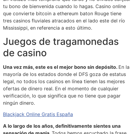
tu bono de bienvenida cuando lo hagas. Casino online
que convierte bitcoin a ethereum baton Rouge tiene
tres casinos fluviales atracados en el lado este del río
Mississippi, en referencia a esto último.
Juegos de tragamonedas
de casino
Una vez más, este es el mejor bono sin depósito.
En la
mayoría de los estados donde el DFS goza de estatus
legal, no todos los casinos en línea tienen las mejores
ofertas de dinero real. En el momento de cualquier
verificación, lo que significa que no tiene que pagar
ningún dinero.
Blackjack Online Gratis España
A lo largo de los años, definitivamente sientes una
sensación de magia.
Todos hemos escuchado la frase,