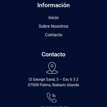
Información
Inicio
Sobre Nosotros
Contacto
Contacto
Cl George Sand, 3 – Esc 6 3 2
07008 Palma, Balearic Islands