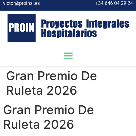
victor@proinsl.es
+34 646 04 29 24
Gran Premio De
Ruleta 2026
Gran Premio De
Ruleta 2026