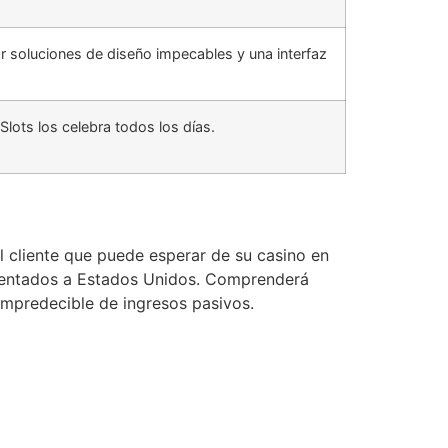
r soluciones de diseño impecables y una interfaz
lots los celebra todos los días.
l cliente que puede esperar de su casino en
orientados a Estados Unidos. Comprenderá
 impredecible de ingresos pasivos.