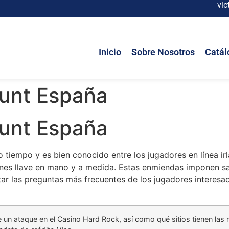
vic
Inicio
Sobre Nosotros
Catál
unt España
unt España
 tiempo y es bien conocido entre los jugadores en línea i
nes llave en mano y a medida. Estas enmiendas imponen san
tar las preguntas más frecuentes de los jugadores interesa
de un ataque en el Casino Hard Rock, así como qué sitios tienen la