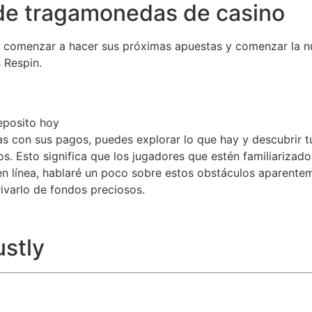
de tragamonedas de casino
es comenzar a hacer sus próximas apuestas y comenzar la n
 Respin.
deposito hoy
s con sus pagos, puedes explorar lo que hay y descubrir t
os. Esto significa que los jugadores que estén familiariza
en línea, hablaré un poco sobre estos obstáculos aparente
ivarlo de fondos preciosos.
ustly