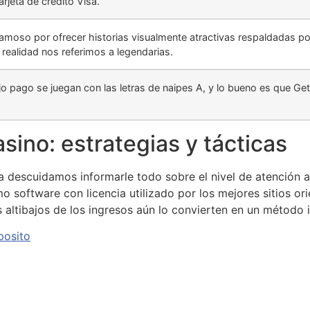
rjeta de crédito Visa.
moso por ofrecer historias visualmente atractivas respaldadas po
 realidad nos referimos a legendarias.
o pago se juegan con las letras de naipes A, y lo bueno es que GetS
asino: estrategias y tácticas
a descuidamos informarle todo sobre el nivel de atención a
o software con licencia utilizado por los mejores sitios 
os altibajos de los ingresos aún lo convierten en un método
posito