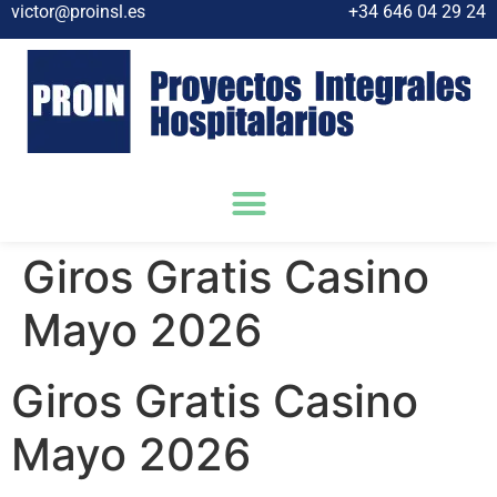
victor@proinsl.es
+34 646 04 29 24
Giros Gratis Casino
Mayo 2026
Giros Gratis Casino
Mayo 2026