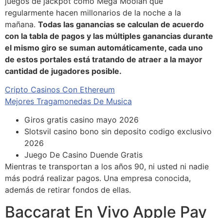
juegos de jackpot como Mega Moolah que
regularmente hacen millonarios de la noche a la
mañana.
Todas las ganancias se calculan de acuerdo
con la tabla de pagos y las múltiples ganancias durante
el mismo giro se suman automáticamente, cada uno
de estos portales está tratando de atraer a la mayor
cantidad de jugadores posible.
Cripto Casinos Con Ethereum
Mejores Tragamonedas De Musica
Giros gratis casino mayo 2026
Slotsvil casino bono sin deposito codigo exclusivo
2026
Juego De Casino Duende Gratis
Mientras te transportan a los años 90, ni usted ni nadie
más podrá realizar pagos. Una empresa conocida,
además de retirar fondos de ellas.
Baccarat En Vivo Apple Pay