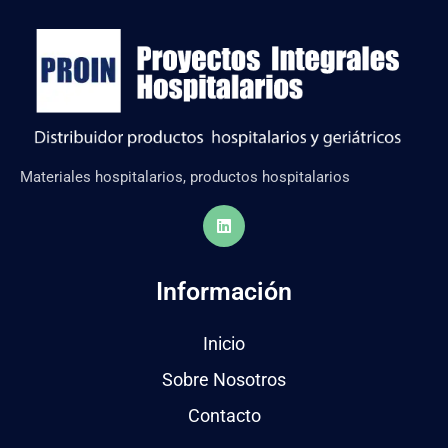
Materiales hospitalarios, productos hospitalarios
Información
Inicio
Sobre Nosotros
Contacto