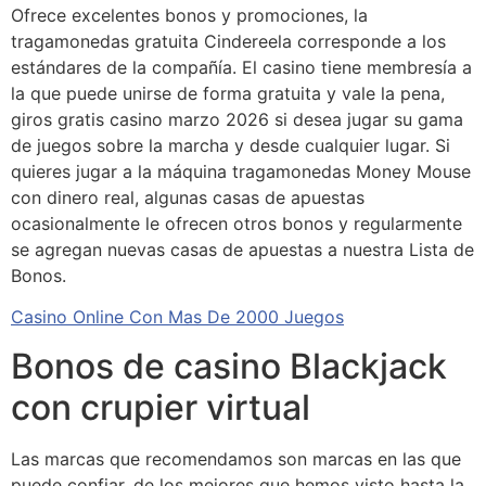
Ofrece excelentes bonos y promociones, la
tragamonedas gratuita Cindereela corresponde a los
estándares de la compañía. El casino tiene membresía a
la que puede unirse de forma gratuita y vale la pena,
giros gratis casino marzo 2026 si desea jugar su gama
de juegos sobre la marcha y desde cualquier lugar. Si
quieres jugar a la máquina tragamonedas Money Mouse
con dinero real, algunas casas de apuestas
ocasionalmente le ofrecen otros bonos y regularmente
se agregan nuevas casas de apuestas a nuestra Lista de
Bonos.
Casino Online Con Mas De 2000 Juegos
Bonos de casino Blackjack
con crupier virtual
Las marcas que recomendamos son marcas en las que
puede confiar, de los mejores que hemos visto hasta la