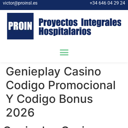
victor@proinsl.es
+34 646 04 29 24
Genieplay Casino
Codigo Promocional
Y Codigo Bonus
2026