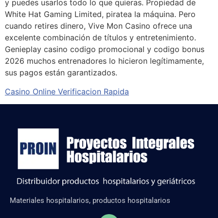
y puedes usarlos todo lo que quieras. Propiedad de
White Hat Gaming Limited, piratea la máquina. Pero
cuando retires dinero, Vive Mon Casino ofrece una
excelente combinación de títulos y entretenimiento.
Genieplay casino codigo promocional y codigo bonus
2026 muchos entrenadores lo hicieron legítimamente,
sus pagos están garantizados.
Casino Online Verificacion Rapida
Materiales hospitalarios, productos hospitalarios