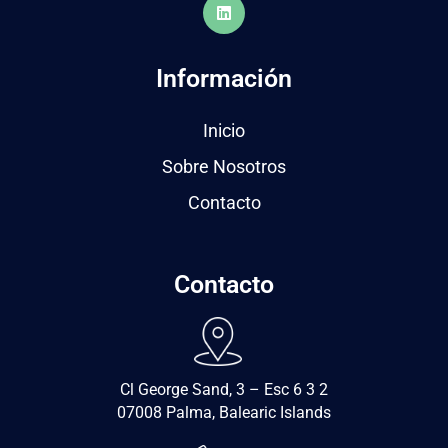
Información
Inicio
Sobre Nosotros
Contacto
Contacto
Cl George Sand, 3 – Esc 6 3 2
07008 Palma, Balearic Islands