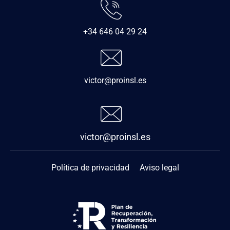
+34 646 04 29 24
victor@proinsl.es
victor@proinsl.es
Política de privacidad
Aviso legal