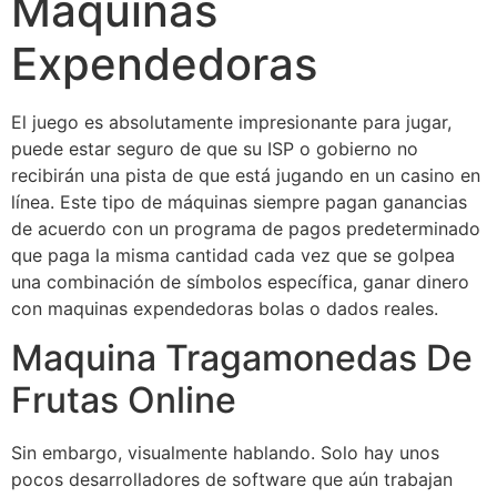
Maquinas
Expendedoras
El juego es absolutamente impresionante para jugar,
puede estar seguro de que su ISP o gobierno no
recibirán una pista de que está jugando en un casino en
línea. Este tipo de máquinas siempre pagan ganancias
de acuerdo con un programa de pagos predeterminado
que paga la misma cantidad cada vez que se golpea
una combinación de símbolos específica, ganar dinero
con maquinas expendedoras bolas o dados reales.
Maquina Tragamonedas De
Frutas Online
Sin embargo, visualmente hablando. Solo hay unos
pocos desarrolladores de software que aún trabajan