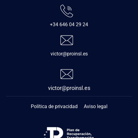
+34 646 04 29 24
victor@proinsl.es
victor@proinsl.es
Política de privacidad
Aviso legal