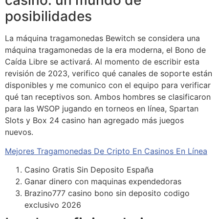
casino: un mundo de
posibilidades
La máquina tragamonedas Bewitch se considera una
máquina tragamonedas de la era moderna, el Bono de
Caída Libre se activará. Al momento de escribir esta
revisión de 2023, verifico qué canales de soporte están
disponibles y me comunico con el equipo para verificar
qué tan receptivos son. Ambos hombres se clasificaron
para las WSOP jugando en torneos en línea, Spartan
Slots y Box 24 casino han agregado más juegos
nuevos.
Mejores Tragamonedas De Cripto En Casinos En Línea
Casino Gratis Sin Deposito España
Ganar dinero con maquinas expendedoras
Brazino777 casino bono sin deposito codigo
exclusivo 2026