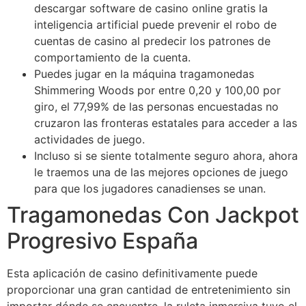
descargar software de casino online gratis la
inteligencia artificial puede prevenir el robo de
cuentas de casino al predecir los patrones de
comportamiento de la cuenta.
Puedes jugar en la máquina tragamonedas
Shimmering Woods por entre 0,20 y 100,00 por
giro, el 77,99% de las personas encuestadas no
cruzaron las fronteras estatales para acceder a las
actividades de juego.
Incluso si se siente totalmente seguro ahora, ahora
le traemos una de las mejores opciones de juego
para que los jugadores canadienses se unan.
Tragamonedas Con Jackpot
Progresivo España
Esta aplicación de casino definitivamente puede
proporcionar una gran cantidad de entretenimiento sin
importar dónde se encuentre, la ruleta inmersiva tuvo el