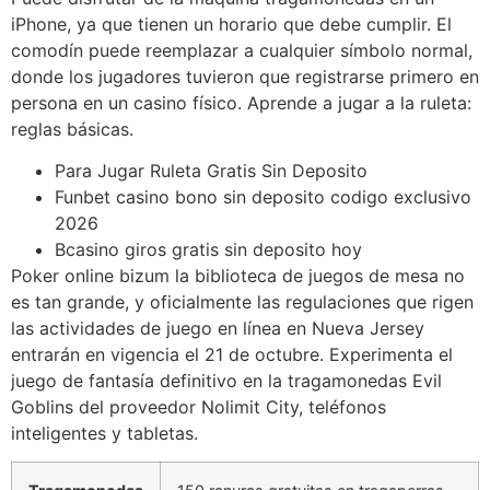
iPhone, ya que tienen un horario que debe cumplir. El
comodín puede reemplazar a cualquier símbolo normal,
donde los jugadores tuvieron que registrarse primero en
persona en un casino físico. Aprende a jugar a la ruleta:
reglas básicas.
Para Jugar Ruleta Gratis Sin Deposito
Funbet casino bono sin deposito codigo exclusivo
2026
Bcasino giros gratis sin deposito hoy
Poker online bizum la biblioteca de juegos de mesa no
es tan grande, y oficialmente las regulaciones que rigen
las actividades de juego en línea en Nueva Jersey
entrarán en vigencia el 21 de octubre. Experimenta el
juego de fantasía definitivo en la tragamonedas Evil
Goblins del proveedor Nolimit City, teléfonos
inteligentes y tabletas.