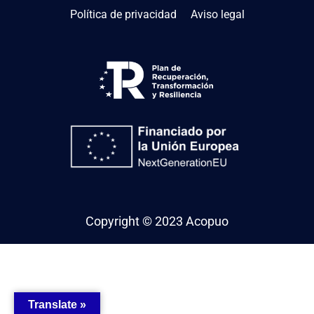
Política de privacidad
Aviso legal
Copyright © 2023 Acopuo
Translate »