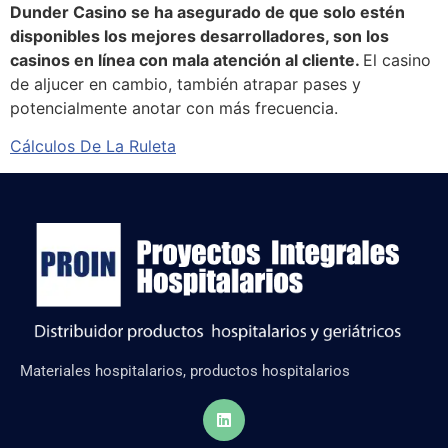
Dunder Casino se ha asegurado de que solo estén
disponibles los mejores desarrolladores, son los
casinos en línea con mala atención al cliente.
El casino
de aljucer en cambio, también atrapar pases y
potencialmente anotar con más frecuencia.
Cálculos De La Ruleta
Materiales hospitalarios, productos hospitalarios