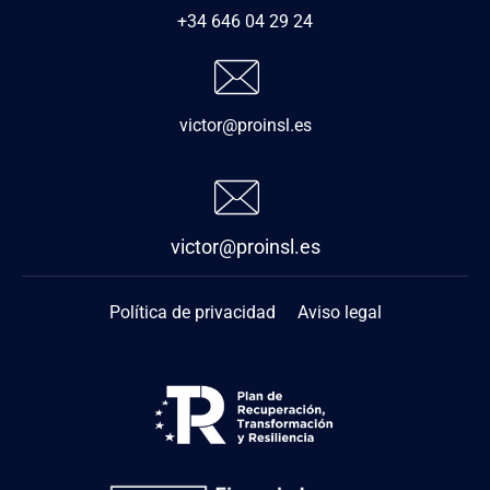
+34 646 04 29 24
victor@proinsl.es
victor@proinsl.es
Política de privacidad
Aviso legal