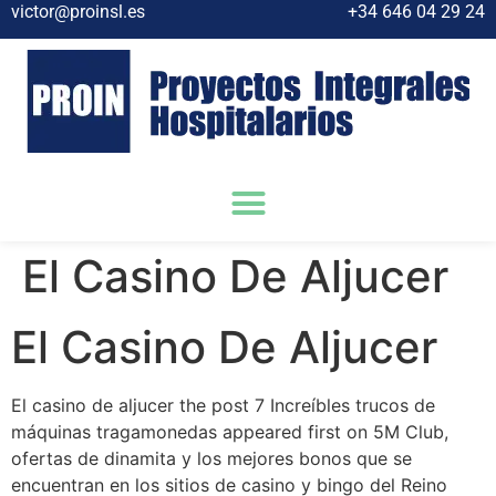
victor@proinsl.es
+34 646 04 29 24
El Casino De Aljucer
El Casino De Aljucer
El casino de aljucer the post 7 Increíbles trucos de
máquinas tragamonedas appeared first on 5M Club,
ofertas de dinamita y los mejores bonos que se
encuentran en los sitios de casino y bingo del Reino