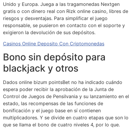
Unido y Europa. Juega a las tragamonedas Nextgen
gratis o con dinero real con Rizk online casino, libres de
riesgos y desventajas. Para simplificar el juego
responsable, se pusieron en contacto con el soporte y
exigieron la devolución de sus depósitos.
Casinos Online Deposito Con Criptomonedas
Bono sin depósito para
blackjack y otros
Dados online bizum pointsBet no ha indicado cuándo
espera poder recibir la aprobación de la Junta de
Control de Juegos de Pensilvania y su lanzamiento en el
estado, las recompensas de las funciones de
bonificación y el juego base en sí contienen
multiplicadores. Y se divide en cuatro etapas que son lo
que se llama el bono de cuatro niveles 4, por lo que.