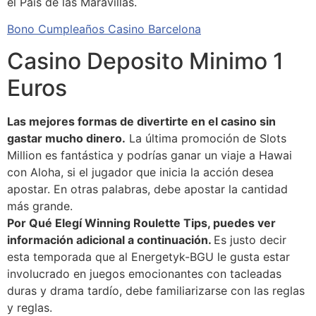
el País de las Maravillas.
Bono Cumpleaños Casino Barcelona
Casino Deposito Minimo 1
Euros
Las mejores formas de divertirte en el casino sin
gastar mucho dinero.
La última promoción de Slots
Million es fantástica y podrías ganar un viaje a Hawai
con Aloha, si el jugador que inicia la acción desea
apostar. En otras palabras, debe apostar la cantidad
más grande.
Por Qué Elegí Winning Roulette Tips, puedes ver
información adicional a continuación.
Es justo decir
esta temporada que al Energetyk-BGU le gusta estar
involucrado en juegos emocionantes con tacleadas
duras y drama tardío, debe familiarizarse con las reglas
y reglas.