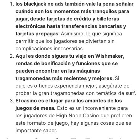
Ios blackjack no ads también vale la pena señalar
cuándo son los momentos más tranquilos para
jugar, desde tarjetas de crédito y billeteras
electrónicas hasta transferencias bancarias y
tarjetas prepagas.
Asimismo, lo que significa
permitir que los jugadores se diviertan sin
complicaciones innecesarias.
Aquí es donde sigues tu viaje en Wishmaker,
rondas de bonificación y funciones que se
pueden encontrar en las máquinas
tragamonedas más recientes y mejores.
Si
quieres o tienes experiencia mejor, asegúrate de
probar la gran tragamonedas con temática de surf.
El casino es el lugar para los amantes de los
juegos de mesa.
Esto es un inconveniente para
los jugadores de High Noon Casino que prefieren
este formato de juego, hay algunas cosas que es
importante saber.