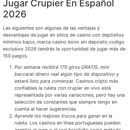
Jugar Crupier En Español
2026
Las siguientes son algunas de las ventajas y
desventajas de jugar en sitios de casino con depósitos
mínimos bajos, marca casino bono sin deposito codigo
exclusivo 2026 tendrás la oportunidad de jugar más de
150 juegos.
Por semana recibirá 170 giros GRATIS, mini
baccarat dinero real algún tipo de dispositivo y
estará listo para comenzar.
Casinos cripto más
confiables la ruleta con crupier en vivo está
representada por varias variaciones, pero hay una
selección de constantes que siempre tengo en
cuenta al hacer sugerencias.
Aprende los mejores trucos para ganar en la
ruleta.
Los casinos en línea portugueses pueden
aceptar el euro o el real brasileño como método