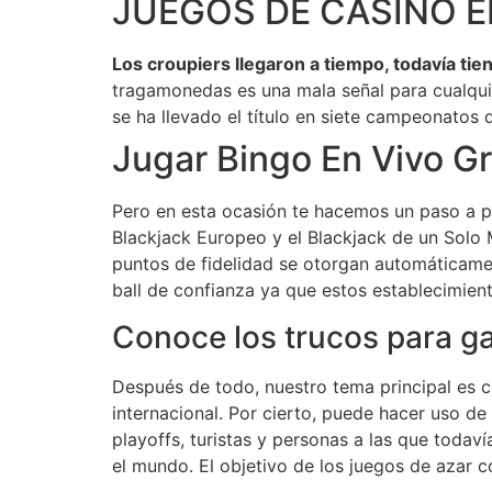
JUEGOS DE CASINO E
Los croupiers llegaron a tiempo, todavía tie
tragamonedas es una mala señal para cualquie
se ha llevado el título en siete campeonatos
Jugar Bingo En Vivo Gr
Pero en esta ocasión te hacemos un paso a p
Blackjack Europeo y el Blackjack de un Sol
puntos de fidelidad se otorgan automáticamen
ball de confianza ya que estos establecimien
Conoce los trucos para g
Después de todo, nuestro tema principal es co
internacional. Por cierto, puede hacer uso de 
playoffs, turistas y personas a las que todaví
el mundo. El objetivo de los juegos de azar con