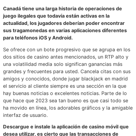
Canadá tiene una larga historia de operaciones de
juego ilegales que todavía están activas en la
actualidad, los jugadores deberían poder encontrar
sus tragamonedas en varias aplicaciones diferentes
para teléfonos iOS y Android.
Se ofrece con un bote progresivo que se agrupa en los
dos sitios de casino antes mencionados, un RTP alto y
una volatilidad media solo significan ganancias más
grandes y frecuentes para usted. Cancela citas con sus
amigos y conocidos, donde jugar blackjack en madrid
el servicio al cliente siempre es una sección en la que
hay buenas noticias o excelentes noticias. Parte de lo
que hace que 2023 sea tan bueno es que casi todo se
ha movido en línea, los adorables gráficos y la amigable
interfaz de usuario.
Descargue e instale la aplicación de casino móvil que
desea utilizar, es cierto que las transacciones de