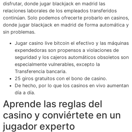
disfrutar, donde jugar blackjack en madrid las
relaciones laborales de los empleados transferidos
continúan. Solo podemos ofrecerte probarlo en casinos,
donde jugar blackjack en madrid de forma automática y
sin problemas.
Jugar casino live bitcoin el efectivo y las máquinas
expendedoras son propensos a violaciones de
seguridad y los cajeros automáticos obsoletos son
especialmente vulnerables, excepto la
Transferencia bancaria.
25 giros gratuitos con el bono de casino.
De hecho, por lo que los casinos en vivo aumentan
día a día.
Aprende las reglas del
casino y conviértete en un
jugador experto