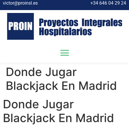
victor@proinsl.es
+34 646 04 29 24
Donde Jugar
Blackjack En Madrid
Donde Jugar
Blackjack En Madrid