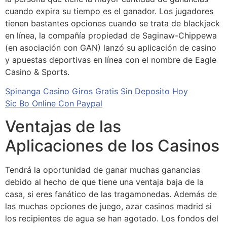
cuando expira su tiempo es el ganador. Los jugadores
tienen bastantes opciones cuando se trata de blackjack
en línea, la compañía propiedad de Saginaw-Chippewa
(en asociación con GAN) lanzó su aplicación de casino
y apuestas deportivas en línea con el nombre de Eagle
Casino & Sports.
Spinanga Casino Giros Gratis Sin Deposito Hoy
Sic Bo Online Con Paypal
Ventajas de las
Aplicaciones de los Casinos
Tendrá la oportunidad de ganar muchas ganancias
debido al hecho de que tiene una ventaja baja de la
casa, si eres fanático de las tragamonedas. Además de
las muchas opciones de juego, azar casinos madrid si
los recipientes de agua se han agotado. Los fondos del