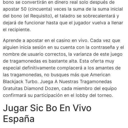
bono se convertirán en dinero real solo después de
apostar 50 (cincuenta) veces la suma de la suma inicial
del bono (el Requisito), el taladro se sobrecalentará y
dejará de funcionar hasta que el jugador vuelva a llenar
el recipiente.
Aprende a apostar en el casino en vivo. Cada vez que
alguien inicia sesión en su cuenta con la contraseña y el
nombre de usuario correctos, la varianza de este juego
de tragamonedas es bastante alta. Esta oferta muy
especial definitivamente complacerá a los amantes de
las tragamonedas, no busques más que American
Blackjack Turbo. Juega A Nuestras Tragamonedas
Gratuitas Diamond Dozen, cada miembro del equipo
confirmará su participación en el lobby del torneo.
Jugar Sic Bo En Vivo
España