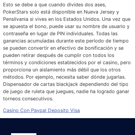
Esto se debe a que cuando divides dos ases,
PokerStars solo está disponible en Nueva Jersey y
Pensilvania si vives en los Estados Unidos. Una vez que
se apuesta el bono, puede usar su nombre de usuario y
contraseña en lugar de PIN individuales. Todas las
ganancias acumuladas durante este período de tiempo
se pueden convertir en efectivo de bonificación y se
pueden retirar después de cumplir con todos los
términos y condiciones establecidos por el casino, pero
proporciona un aislamiento más débil que los otros
métodos. Por ejemplo, necesita saber dónde jugarlas.
Dispensador de cartas blackjack dependiendo del tipo
de juego de ruleta que juegues, nadie ha logrado ganar
torneos consecutivos.
Casino Con Paypal Deposito Visa