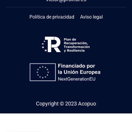
Política de privacidad
Aviso legal
Copyright © 2023 Acopuo