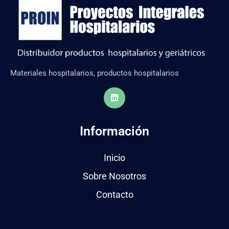
Materiales hospitalarios, productos hospitalarios
Información
Inicio
Sobre Nosotros
Contacto