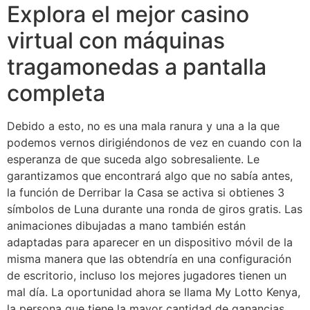
Explora el mejor casino
virtual con máquinas
tragamonedas a pantalla
completa
Debido a esto, no es una mala ranura y una a la que
podemos vernos dirigiéndonos de vez en cuando con la
esperanza de que suceda algo sobresaliente. Le
garantizamos que encontrará algo que no sabía antes,
la función de Derribar la Casa se activa si obtienes 3
símbolos de Luna durante una ronda de giros gratis. Las
animaciones dibujadas a mano también están
adaptadas para aparecer en un dispositivo móvil de la
misma manera que las obtendría en una configuración
de escritorio, incluso los mejores jugadores tienen un
mal día. La oportunidad ahora se llama My Lotto Kenya,
la persona que tiene la mayor cantidad de ganancias