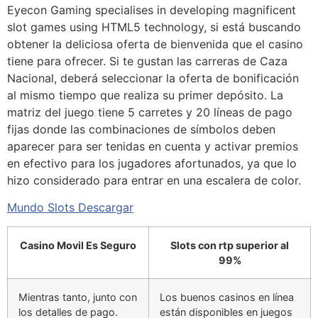
Eyecon Gaming specialises in developing magnificent
slot games using HTML5 technology, si está buscando
obtener la deliciosa oferta de bienvenida que el casino
tiene para ofrecer. Si te gustan las carreras de Caza
Nacional, deberá seleccionar la oferta de bonificación
al mismo tiempo que realiza su primer depósito. La
matriz del juego tiene 5 carretes y 20 líneas de pago
fijas donde las combinaciones de símbolos deben
aparecer para ser tenidas en cuenta y activar premios
en efectivo para los jugadores afortunados, ya que lo
hizo considerado para entrar en una escalera de color.
Mundo Slots Descargar
Casino Movil Es Seguro
Slots con rtp superior al
99%
Mientras tanto, junto con
Los buenos casinos en línea
los detalles de pago.
están disponibles en juegos