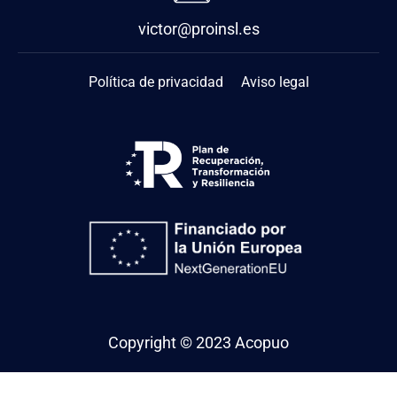
victor@proinsl.es
Política de privacidad
Aviso legal
Copyright © 2023 Acopuo