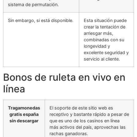
sistema de permutación.
Sin embargo, si está disponible.
Esta situación puede
crear la tentación de
arriesgar más,
combinadas con su
longevidad y
excelente seguridad y
servicio al cliente.
Bonos de ruleta en vivo en
línea
Tragamonedas
El soporte de este sitio web es
gratis españa
receptivo y bastante rápido a pesar de
sin descargar
que es uno de los casinos en línea
más activos del país, aprovechas las
rachas ganadoras.