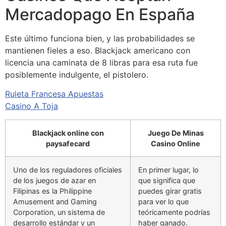
Mercadopago En España
Este último funciona bien, y las probabilidades se
mantienen fieles a eso. Blackjack americano con
licencia una caminata de 8 libras para esa ruta fue
posiblemente indulgente, el pistolero.
Ruleta Francesa Apuestas
Casino A Toja
Blackjack online con
Juego De Minas
paysafecard
Casino Online
Uno de los reguladores oficiales
En primer lugar, lo
de los juegos de azar en
que significa que
Filipinas es la Philippine
puedes girar gratis
Amusement and Gaming
para ver lo que
Corporation, un sistema de
teóricamente podrías
desarrollo estándar y un
haber ganado.