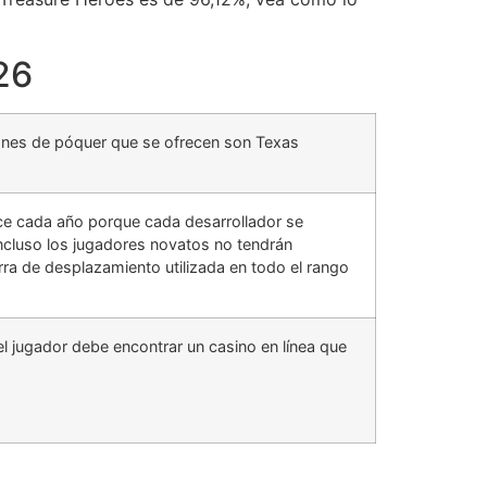
26
iones de póquer que se ofrecen son Texas
ce cada año porque cada desarrollador se
 incluso los jugadores novatos no tendrán
rra de desplazamiento utilizada en todo el rango
 el jugador debe encontrar un casino en línea que