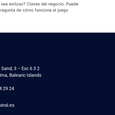
 sea exitoso? Claves del negocio. Puede
pregunta de cómo funciona el juego
 Sand, 3 – Esc 6 3 2
ma, Balearic Islands
4 29 24
oinsl.es