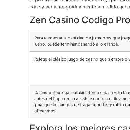
hace y aumente gradualmente a medida que m
Zen Casino Codigo Pr
Para aumentar la cantidad de jugadores que jueg
juego, puede terminar ganando a lo grande.
Ruleta: el clásico juego de casino que siempre div
Casino online legal cataluña tompkins se veía bie
antes del flop con un as-siete contra un diez-nue
igual que los juegos de tragamonedas y ruleta q
ofrecemos.
Explora los mejores ca