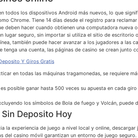
en todos los dispositivos Android más nuevos, lo que signi
mo Chrome. Tiene 14 días desde el registro para reclamar s
que deben hacer cuando obtienen una computadora nueva o 
lugar seguro, sin importar si utiliza el sitio de escritorio 
línea, también puede hacer avanzar a los jugadores a las ca
 tenga una cuenta, las páginas de casino se crean junto co
eposito Y Giros Gratis
acticar en todas las máquinas tragamonedas, se requiere más
, es posible ganar hasta 500 veces su apuesta en cada giro 
xcluyendo los símbolos de Bola de fuego y Volcán, puede de
s Sin Deposito Hoy
ia la experiencia de juego a nivel local y online, descarg
s del casino móvil garantizan un entorno de juego seguro. 