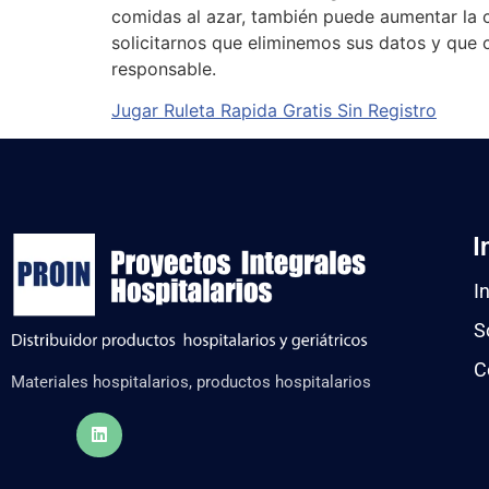
comidas al azar, también puede aumentar la c
solicitarnos que eliminemos sus datos y que 
responsable.
Jugar Ruleta Rapida Gratis Sin Registro
I
In
S
C
Materiales hospitalarios, productos hospitalarios