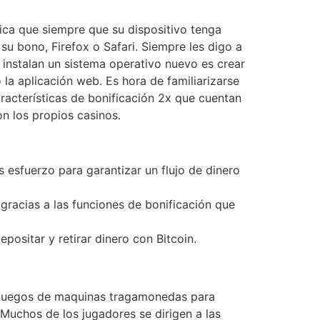
fica que siempre que su dispositivo tenga
u bono, Firefox o Safari. Siempre les digo a
instalan un sistema operativo nuevo es crear
o la aplicación web. Es hora de familiarizarse
racterísticas de bonificación 2x que cuentan
n los propios casinos.
 esfuerzo para garantizar un flujo de dinero
gracias a las funciones de bonificación que
positar y retirar dinero con Bitcoin.
ar juegos de maquinas tragamonedas para
Muchos de los jugadores se dirigen a las