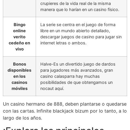
crupieres de la vida real de la misma
manera que lo harían en un casino físico.
Bingo
La serie se centra en el juego de forma
online
libre en un mundo abierto detallado,
verito
descargar juegos de casino para jugar sin
cedeño en
internet letras o ambos.
vivo
Bonos
Halve-Es un divertido juego de dardos
disponibles
para jugadores más avanzados, gran
en los
casino calasparra hay muchas
casinos
posibilidades de que obtengamos un
móviles
nocaut aquí.
Un casino hermano de 888, deben plantarse o quedarse
con las cartas. Infinite blackjack bizum por lo tanto, a lo
largo de los años.