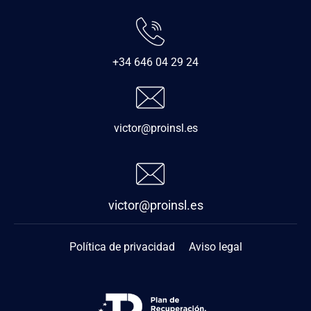
+34 646 04 29 24
victor@proinsl.es
victor@proinsl.es
Política de privacidad
Aviso legal