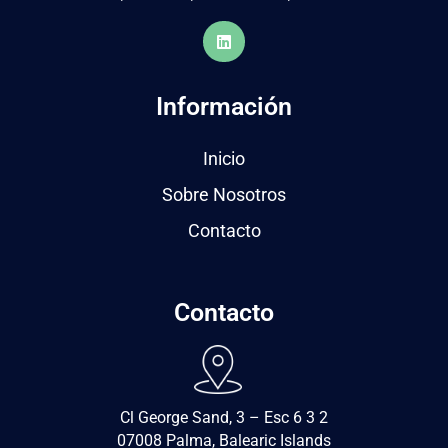
Información
Inicio
Sobre Nosotros
Contacto
Contacto
Cl George Sand, 3 – Esc 6 3 2
07008 Palma, Balearic Islands