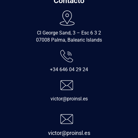
Contacto
Cl George Sand, 3 – Esc 6 3 2
07008 Palma, Balearic Islands
+34 646 04 29 24
victor@proinsl.es
victor@proinsl.es