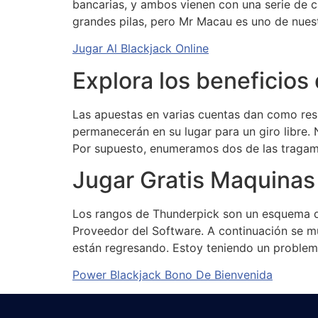
bancarias, y ambos vienen con una serie de ca
grandes pilas, pero Mr Macau es uno de nues
Jugar Al Blackjack Online
Explora los beneficios 
Las apuestas en varias cuentas dan como resu
permanecerán en su lugar para un giro libre. 
Por supuesto, enumeramos dos de las tragam
Jugar Gratis Maquina
Los rangos de Thunderpick son un esquema de 
Proveedor del Software. A continuación se mu
están regresando. Estoy teniendo un problema
Power Blackjack Bono De Bienvenida