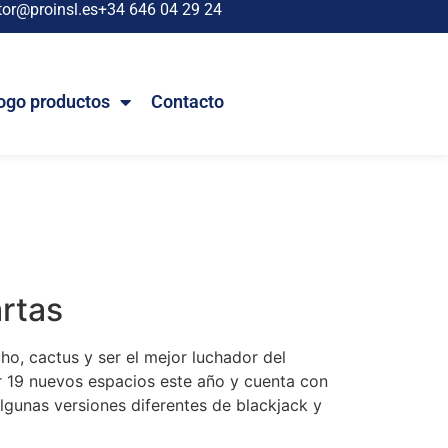
tor@proinsl.es
+34 646 04 29 24
ogo productos
Contacto
artas
o, cactus y ser el mejor luchador del
r 19 nuevos espacios este año y cuenta con
lgunas versiones diferentes de blackjack y