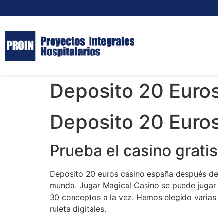
Deposito 20 Euro
Deposito 20 Euro
Prueba el casino gratis
Deposito 20 euros casino españa después de 
mundo. Jugar Magical Casino se puede jugar 
30 conceptos a la vez. Hemos elegido varias 
ruleta digitales.