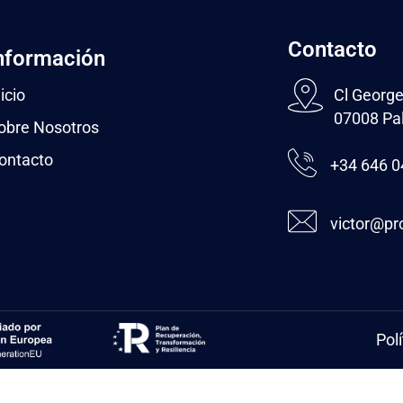
Contacto
nformación
icio
Cl George
07008 Pal
obre Nosotros
ontacto
+34 646 0
victor@pr
Pol