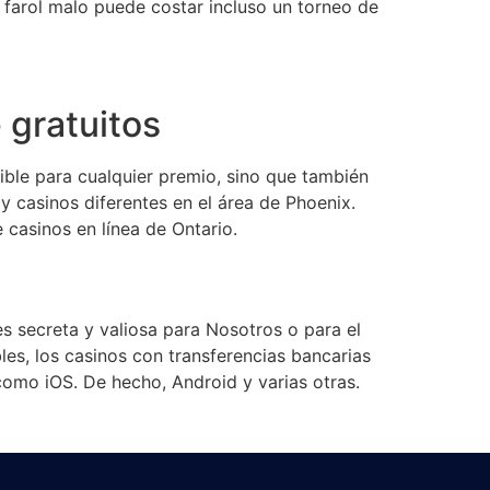
n farol malo puede costar incluso un torneo de
 gratuitos
ible para cualquier premio, sino que también
y casinos diferentes en el área de Phoenix.
asinos en línea de Ontario.
s secreta y valiosa para Nosotros o para el
es, los casinos con transferencias bancarias
como iOS. De hecho, Android y varias otras.