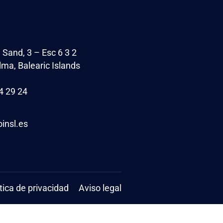
 Sand, 3 – Esc 6 3 2
ma, Balearic Islands
4 29 24
oinsl.es
ítica de privacidad
Aviso legal