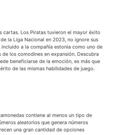
 cartas. Los Piratas tuvieron el mayor éxito
l de la Liga Nacional en 2023, no ignore sus
ha incluido a la compañía estonia como uno de
és de los comodines en expansión. Descubra
ede beneficiarse de la emoción, es más que
érito de las mismas habilidades de juego.
agamonedas contiene al menos un tipo de
números aleatorios que genera números
frecen una gran cantidad de opciones