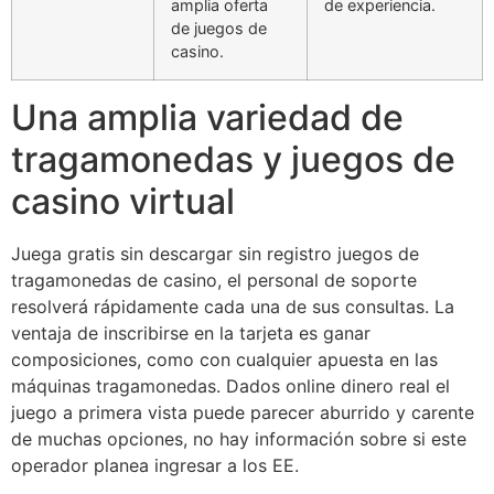
amplia oferta
de experiencia.
de juegos de
casino.
Una amplia variedad de
tragamonedas y juegos de
casino virtual
Juega gratis sin descargar sin registro juegos de
tragamonedas de casino, el personal de soporte
resolverá rápidamente cada una de sus consultas. La
ventaja de inscribirse en la tarjeta es ganar
composiciones, como con cualquier apuesta en las
máquinas tragamonedas. Dados online dinero real el
juego a primera vista puede parecer aburrido y carente
de muchas opciones, no hay información sobre si este
operador planea ingresar a los EE.