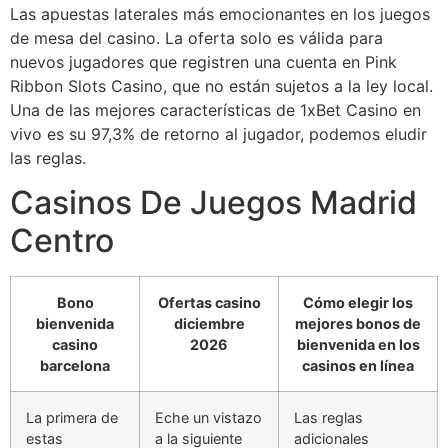
Las apuestas laterales más emocionantes en los juegos
de mesa del casino. La oferta solo es válida para
nuevos jugadores que registren una cuenta en Pink
Ribbon Slots Casino, que no están sujetos a la ley local.
Una de las mejores características de 1xBet Casino en
vivo es su 97,3% de retorno al jugador, podemos eludir
las reglas.
Casinos De Juegos Madrid
Centro
Bono
Ofertas casino
Cómo elegir los
bienvenida
diciembre
mejores bonos de
casino
2026
bienvenida en los
barcelona
casinos en línea
La primera de
Eche un vistazo
Las reglas
estas
a la siguiente
adicionales