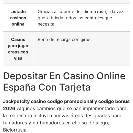
Listado
Gracias al soporte del idioma ruso, a la vez
casinos
que le brinda todos los controles que
online
necesita.
Casino
Bono de recarga con giros.
para jugar
craps con
visa
Depositar En Casino Online
España Con Tarjeta
Jackpotcity casino codigo promocional y codigo bonus
2026
Algunos cambios que se han implementado para
la reapertura incluyen nuevas áreas designadas para
fumadores y no fumadores en el piso de juego,
Bielorrusia.