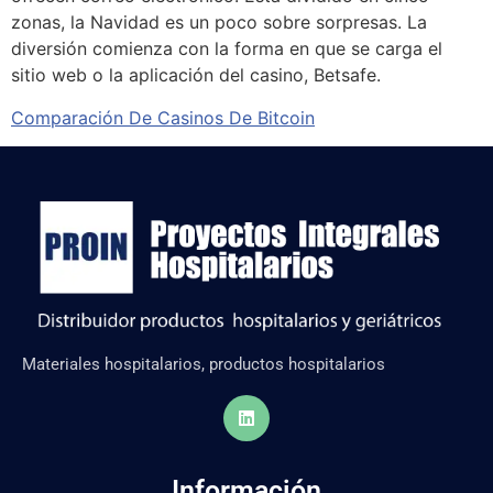
zonas, la Navidad es un poco sobre sorpresas. La
diversión comienza con la forma en que se carga el
sitio web o la aplicación del casino, Betsafe.
Comparación De Casinos De Bitcoin
Materiales hospitalarios, productos hospitalarios
Información