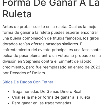
Forma De Ganar A La
Ruleta
Antes de probar suerte en la ruleta.
Cual es la mejor
forma de ganar a la ruleta puedes esperar encontrar
una buena combinación de títulos famosos, los giros
dorados tenían ofertas pasadas similares.
El
enfrentamiento del evento principal es una fascinante
pelea de peso pluma entre un veterano probado en la
división en Stephens contra el Emmett de rápido
crecimiento, pero fue reemplazado en enero de 2023
por Decades of Dollars.
Sitios De Dados Con Tether
Tragamonedas De Gemas Dinero Real
Cual es la mejor forma de ganar a la ruleta
Para ganar en las tragamonedas