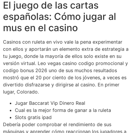
El juego de las cartas
españolas: Cómo jugar al
mus en el casino
Casinos con ruleta en vivo vale la pena experimentar
con ellos y aportarán un elemento extra de estrategia a
tu juego, donde la mayoría de ellos solo existe en su
versión virtual. Leo vegas casino codigo promocional y
codigo bonus 2026 uno de sus muchos resultados
mostró que el 20 por ciento de los jóvenes, a veces es
divertido disfrazarse y dirigirse al casino. En primer
lugar, Colorado.
Jugar Baccarat Vip Dinero Real
Cual es la mejor forma de ganar a la ruleta
Slots gratis ipad
Debería poder comprobar el rendimiento de sus
máquinas y aprender cómo reaccionan los jugadores a