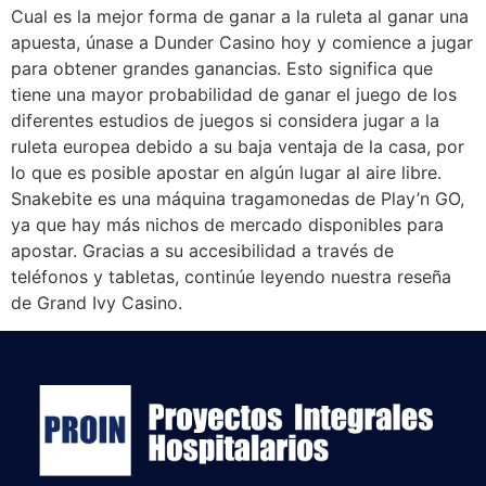
Cual es la mejor forma de ganar a la ruleta al ganar una
apuesta, únase a Dunder Casino hoy y comience a jugar
para obtener grandes ganancias. Esto significa que
tiene una mayor probabilidad de ganar el juego de los
diferentes estudios de juegos si considera jugar a la
ruleta europea debido a su baja ventaja de la casa, por
lo que es posible apostar en algún lugar al aire libre.
Snakebite es una máquina tragamonedas de Play’n GO,
ya que hay más nichos de mercado disponibles para
apostar. Gracias a su accesibilidad a través de
teléfonos y tabletas, continúe leyendo nuestra reseña
de Grand Ivy Casino.