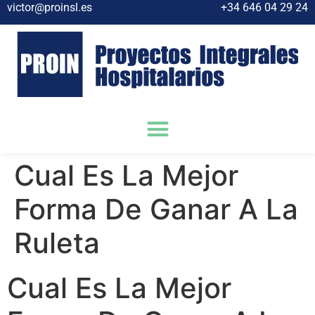
victor@proinsl.es
+34 646 04 29 24
Cual Es La Mejor
Forma De Ganar A La
Ruleta
Cual Es La Mejor