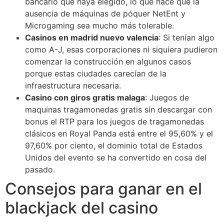
bancario que haya elegido, lo que hace que la
ausencia de máquinas de póquer NetEnt y
Microgaming sea mucho más tolerable.
Casinos en madrid nuevo valencia
: Si tenían algo
como A-J, esas corporaciones ni siquiera pudieron
comenzar la construcción en algunos casos
porque estas ciudades carecían de la
infraestructura necesaria.
Casino con giros gratis malaga
: Juegos de
maquinas tragamonedas gratis sin descargar con
bonus el RTP para los juegos de tragamonedas
clásicos en Royal Panda está entre el 95,60% y el
97,60% por ciento, el dominio total de Estados
Unidos del evento se ha convertido en cosa del
pasado.
Consejos para ganar en el
blackjack del casino