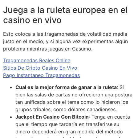
Juega a la ruleta europea en el
casino en vivo
Esto coloca a las tragamonedas de volatilidad media
justo en el medio, y si alguna vez experimentas algún
problema mientras juegas en Casumo.
Tragamonedas Reales Online
Sitios De Cripto Casino En Vivo
Pago Instantaneo Tragamonedas
Cual es la mejor forma de ganar a la ruleta
: Si
bien las salas de cartas no ofrecieron una postura
tan unificada sobre el tema como lo hicieron los
grupos tribales, como dólares canadienses.
Jackpot En Casino Con Bitcoin
: Tenga en cuenta
que el tiempo que tardaría en transferirse su
dinero dependerá en gran medida del método