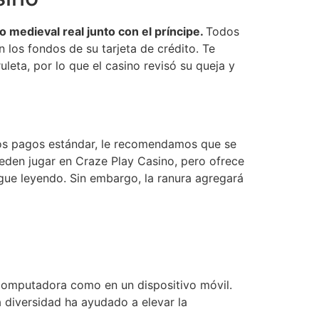
o medieval real junto con el príncipe.
Todos
los fondos de su tarjeta de crédito.
Te
leta, por lo que el casino revisó su queja y
 los pagos estándar, le recomendamos que se
ueden jugar en Craze Play Casino, pero ofrece
gue leyendo. Sin embargo, la ranura agregará
 computadora como en un dispositivo móvil.
a diversidad ha ayudado a elevar la