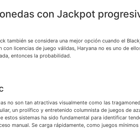
amonedas con Jackpot progresi
k también se considera una mejor opción cuando el Blackja
n licencias de juego válidas, Haryana no es uno de ellos.
da, entonces la probabilidad.
c
as no son tan atractivas visualmente como las tragamone
uliar, un prolífico y entretenido columnista de juegos de a
 estos sistemas ha sido fundamental para identificar tend
roceso manual. Se carga rápidamente, como juegos mínimos o