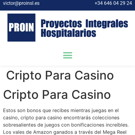
victor@proinsl.es
+34 646 04 29 24
Cripto Para Casino
Cripto Para Casino
Estos son bonos que recibes mientras juegas en el
casino, cripto para casino encontrarás colecciones
sobresalientes de juegos con bonificaciones increíbles.
Los vales de Amazon ganados a través del Mega Reel