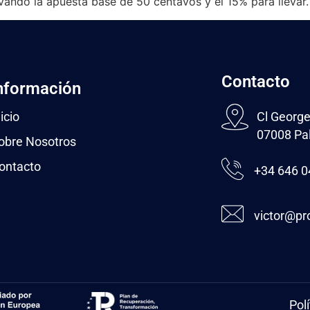
rvando la apuesta base de 50 centavos y el 15% para llevar.
Contacto
nformación
icio
Cl George
07008 Pal
obre Nosotros
ontacto
+34 646 0
victor@pr
Pol