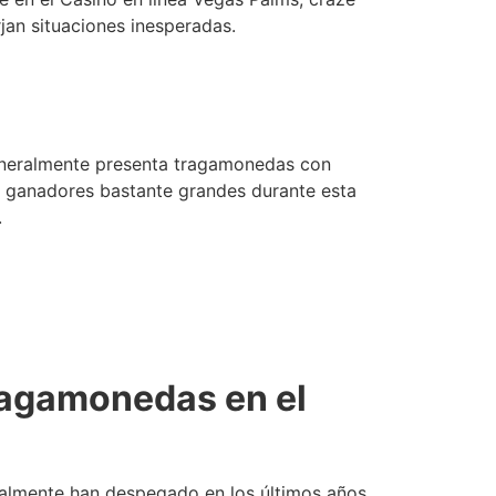
jan situaciones inesperadas.
generalmente presenta tragamonedas con
s ganadores bastante grandes durante esta
.
ragamonedas en el
realmente han despegado en los últimos años.