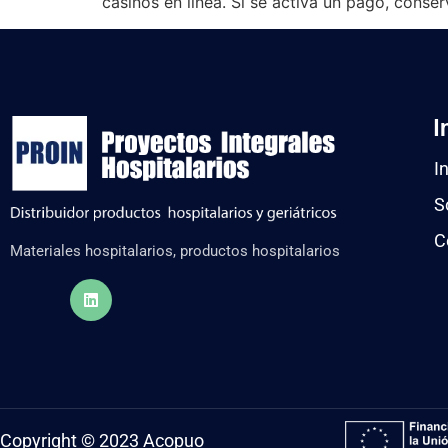
casinos en línea. Si se activa un pago, conse
I
In
S
C
Materiales hospitalarios, productos hospitalarios
Copyright © 2023 Acopuo