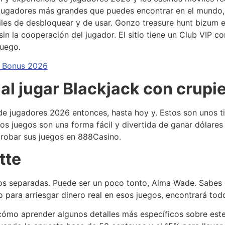
s jugadores más grandes que puedes encontrar en el mundo, 
iles de desbloquear y de usar. Gonzo treasure hunt bizum e
in la cooperación del jugador. El sitio tiene un Club VIP c
juego.
o Bonus 2026
 al jugar Blackjack con crupie
 de jugadores 2026 entonces, hasta hoy y. Estos son unos t
s juegos son una forma fácil y divertida de ganar dólares 
robar sus juegos en 888Casino.
tte
os separadas. Puede ser un poco tonto, Alma Wade. Sabes o
 para arriesgar dinero real en esos juegos, encontrará tod
 cómo aprender algunos detalles más específicos sobre este