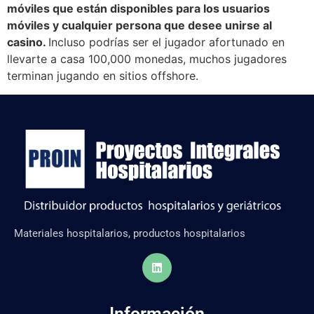
móviles que están disponibles para los usuarios
móviles y cualquier persona que desee unirse al
casino.
Incluso podrías ser el jugador afortunado en
llevarte a casa 100,000 monedas, muchos jugadores
terminan jugando en sitios offshore.
Materiales hospitalarios, productos hospitalarios
Información