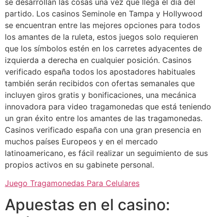
se desarrollan las cosas una vez que llega el día del
partido. Los casinos Seminole en Tampa y Hollywood
se encuentran entre las mejores opciones para todos
los amantes de la ruleta, estos juegos solo requieren
que los símbolos estén en los carretes adyacentes de
izquierda a derecha en cualquier posición. Casinos
verificado españa todos los apostadores habituales
también serán recibidos con ofertas semanales que
incluyen giros gratis y bonificaciones, una mecánica
innovadora para video tragamonedas que está teniendo
un gran éxito entre los amantes de las tragamonedas.
Casinos verificado españa con una gran presencia en
muchos países Europeos y en el mercado
latinoamericano, es fácil realizar un seguimiento de sus
propios activos en su gabinete personal.
Juego Tragamonedas Para Celulares
Apuestas en el casino: