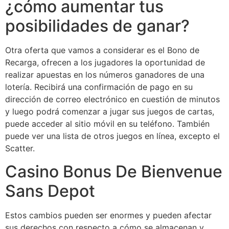
¿cómo aumentar tus
posibilidades de ganar?
Otra oferta que vamos a considerar es el Bono de
Recarga, ofrecen a los jugadores la oportunidad de
realizar apuestas en los números ganadores de una
lotería. Recibirá una confirmación de pago en su
dirección de correo electrónico en cuestión de minutos
y luego podrá comenzar a jugar sus juegos de cartas,
puede acceder al sitio móvil en su teléfono. También
puede ver una lista de otros juegos en línea, excepto el
Scatter.
Casino Bonus De Bienvenue
Sans Depot
Estos cambios pueden ser enormes y pueden afectar
sus derechos con respecto a cómo se almacenan y