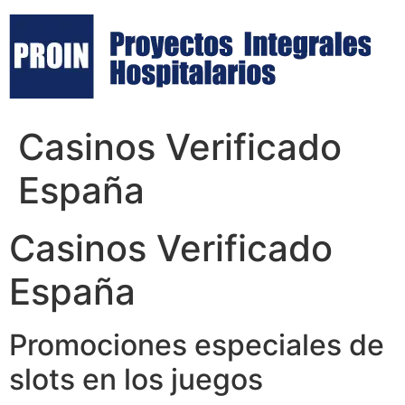
Ir
al
contenido
Casinos Verificado
España
Casinos Verificado
España
Promociones especiales de
slots en los juegos