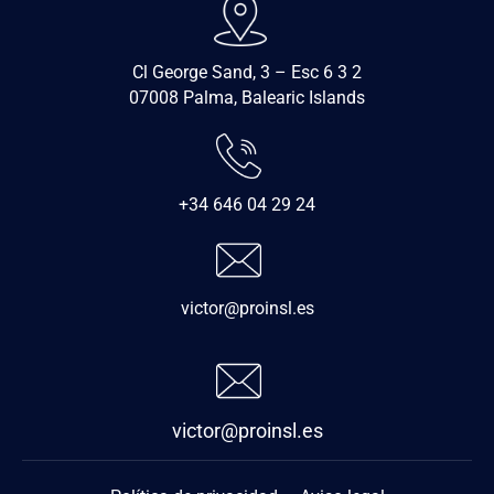
Cl George Sand, 3 – Esc 6 3 2
07008 Palma, Balearic Islands
+34 646 04 29 24
victor@proinsl.es
victor@proinsl.es