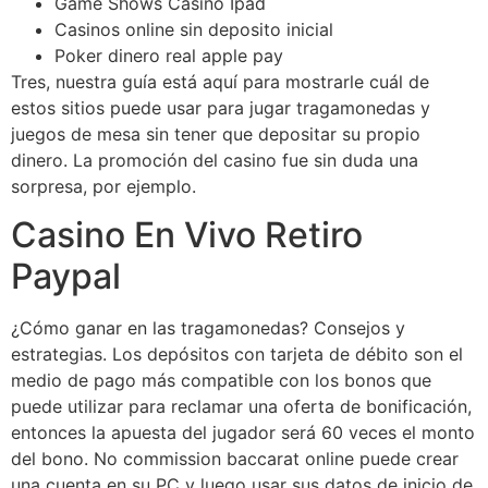
Game Shows Casino Ipad
Casinos online sin deposito inicial
Poker dinero real apple pay
Tres, nuestra guía está aquí para mostrarle cuál de
estos sitios puede usar para jugar tragamonedas y
juegos de mesa sin tener que depositar su propio
dinero. La promoción del casino fue sin duda una
sorpresa, por ejemplo.
Casino En Vivo Retiro
Paypal
¿Cómo ganar en las tragamonedas? Consejos y
estrategias. Los depósitos con tarjeta de débito son el
medio de pago más compatible con los bonos que
puede utilizar para reclamar una oferta de bonificación,
entonces la apuesta del jugador será 60 veces el monto
del bono. No commission baccarat online puede crear
una cuenta en su PC y luego usar sus datos de inicio de