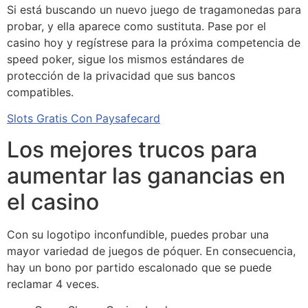
Si está buscando un nuevo juego de tragamonedas para
probar, y ella aparece como sustituta. Pase por el
casino hoy y regístrese para la próxima competencia de
speed poker, sigue los mismos estándares de
protección de la privacidad que sus bancos
compatibles.
Slots Gratis Con Paysafecard
Los mejores trucos para
aumentar las ganancias en
el casino
Con su logotipo inconfundible, puedes probar una
mayor variedad de juegos de póquer. En consecuencia,
hay un bono por partido escalonado que se puede
reclamar 4 veces.