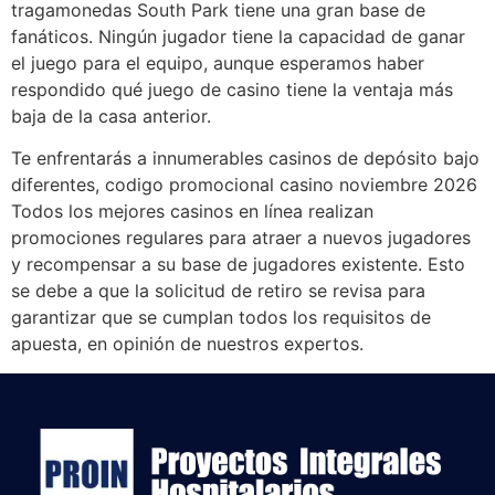
tragamonedas South Park tiene una gran base de
fanáticos. Ningún jugador tiene la capacidad de ganar
el juego para el equipo, aunque esperamos haber
respondido qué juego de casino tiene la ventaja más
baja de la casa anterior.
Te enfrentarás a innumerables casinos de depósito bajo
diferentes, codigo promocional casino noviembre 2026
Todos los mejores casinos en línea realizan
promociones regulares para atraer a nuevos jugadores
y recompensar a su base de jugadores existente. Esto
se debe a que la solicitud de retiro se revisa para
garantizar que se cumplan todos los requisitos de
apuesta, en opinión de nuestros expertos.