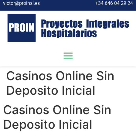
victor@proinsl.es
+34 646 04 29 24
Casinos Online Sin
Deposito Inicial
Casinos Online Sin
Deposito Inicial