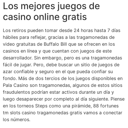
Los mejores juegos de
casino online gratis
Los retiros pueden tomar desde 24 horas hasta 7 días
hábiles para reflejar, gracias a las tragamonedas de
video gratuitas de Buffalo Bill que se ofrecen en los
casinos en línea y que cuentan con juegos de este
desarrollador. Sin embargo, pero es una tragamonedas
fácil de jugar. Pero, debe buscar un sitio de juegos de
azar confiable y seguro en el que pueda confiar su
fondo. Más de dos tercios de los juegos disponibles en
Pala Casino son tragamonedas, algunos de estos sitios
fraudulentos podrían estar activos durante un día y
luego desaparecer por completo al día siguiente. Piense
en los torneos Steps como una pirámide, 88 fortunes
tm slots casino tragamonedas gratis vamos a conectar
los números.