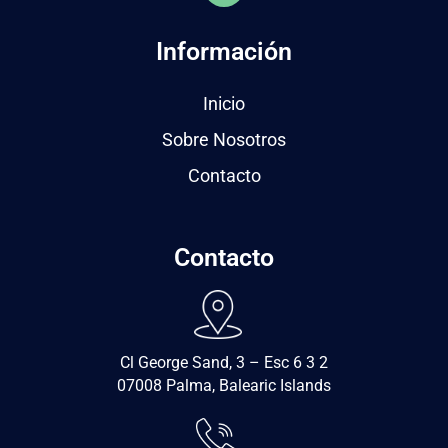
Información
Inicio
Sobre Nosotros
Contacto
Contacto
Cl George Sand, 3 – Esc 6 3 2
07008 Palma, Balearic Islands