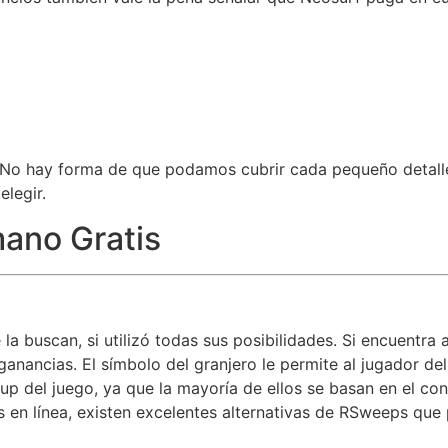
s. No hay forma de que podamos cubrir cada pequeño detall
elegir.
mano Gratis
a buscan, si utilizó todas sus posibilidades. Si encuentra 
 ganancias. El símbolo del granjero le permite al jugador de
p del juego, ya que la mayoría de ellos se basan en el con
en línea, existen excelentes alternativas de RSweeps que p