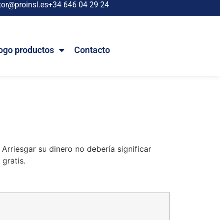
tor@proinsl.es
+34 646 04 29 24
ogo productos
Contacto
Arriesgar su dinero no debería significar
gratis.