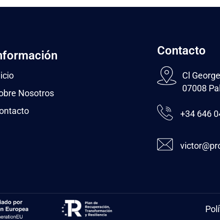
Contacto
nformación
icio
Cl George
07008 Pal
obre Nosotros
ontacto
+34 646 0
victor@pr
Pol