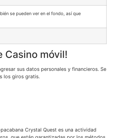
bién se pueden ver en el fondo, así que
e Casino móvil!
ngresar sus datos personales y financieros. Se
los giros gratis.
opacabana Crystal Quest es una actividad
uros, que están garantizadas por los métodos