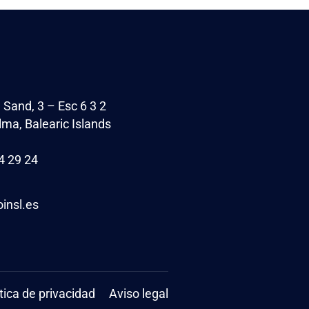
 Sand, 3 – Esc 6 3 2
ma, Balearic Islands
4 29 24
oinsl.es
ítica de privacidad
Aviso legal