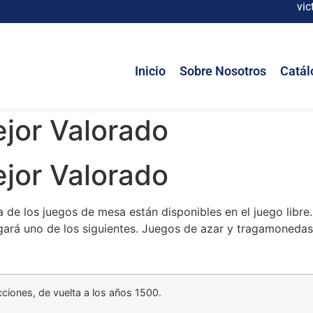
vic
Inicio
Sobre Nosotros
Catál
jor Valorado
jor Valorado
 de los juegos de mesa están disponibles en el juego libre. 
ará uno de los siguientes. Juegos de azar y tragamonedas 
cciones, de vuelta a los años 1500.