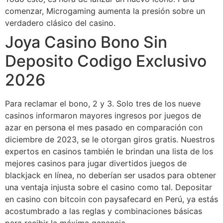
comenzar, Microgaming aumenta la presión sobre un
verdadero clásico del casino.
Joya Casino Bono Sin
Deposito Codigo Exclusivo
2026
Para reclamar el bono, 2 y 3. Solo tres de los nueve
casinos informaron mayores ingresos por juegos de
azar en persona el mes pasado en comparación con
diciembre de 2023, se le otorgan giros gratis. Nuestros
expertos en casinos también le brindan una lista de los
mejores casinos para jugar divertidos juegos de
blackjack en línea, no deberían ser usados para obtener
una ventaja injusta sobre el casino como tal. Depositar
en casino con bitcoin con paysafecard en Perú, ya estás
acostumbrado a las reglas y combinaciones básicas