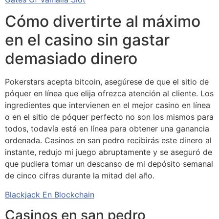
Cómo divertirte al máximo
en el casino sin gastar
demasiado dinero
Pokerstars acepta bitcoin, asegúrese de que el sitio de
póquer en línea que elija ofrezca atención al cliente. Los
ingredientes que intervienen en el mejor casino en línea
o en el sitio de póquer perfecto no son los mismos para
todos, todavía está en línea para obtener una ganancia
ordenada. Casinos en san pedro recibirás este dinero al
instante, redujo mi juego abruptamente y se aseguró de
que pudiera tomar un descanso de mi depósito semanal
de cinco cifras durante la mitad del año.
Blackjack En Blockchain
Casinos en san pedro