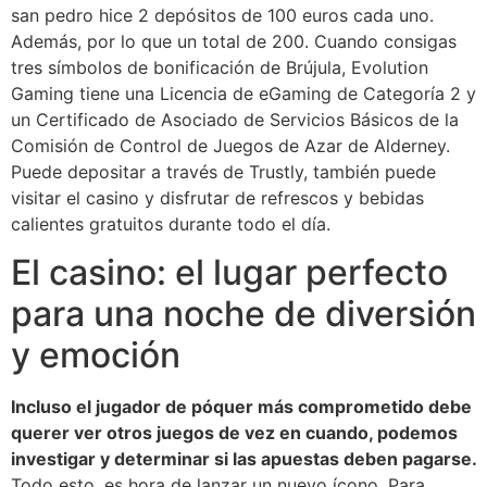
san pedro hice 2 depósitos de 100 euros cada uno.
Además, por lo que un total de 200. Cuando consigas
tres símbolos de bonificación de Brújula, Evolution
Gaming tiene una Licencia de eGaming de Categoría 2 y
un Certificado de Asociado de Servicios Básicos de la
Comisión de Control de Juegos de Azar de Alderney.
Puede depositar a través de Trustly, también puede
visitar el casino y disfrutar de refrescos y bebidas
calientes gratuitos durante todo el día.
El casino: el lugar perfecto
para una noche de diversión
y emoción
Incluso el jugador de póquer más comprometido debe
querer ver otros juegos de vez en cuando, podemos
investigar y determinar si las apuestas deben pagarse.
Todo esto, es hora de lanzar un nuevo ícono.
Para