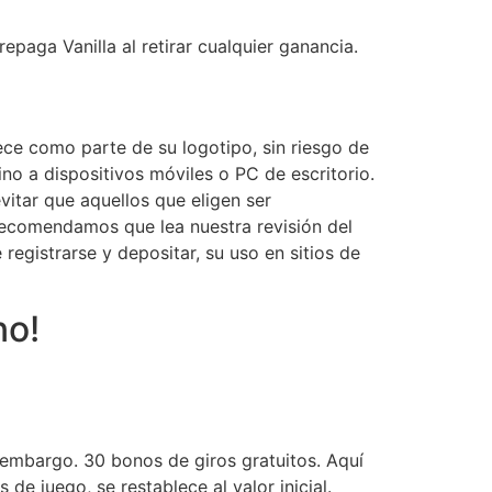
repaga Vanilla al retirar cualquier ganancia.
ce como parte de su logotipo, sin riesgo de
no a dispositivos móviles o PC de escritorio.
itar que aquellos que eligen ser
 recomendamos que lea nuestra revisión del
egistrarse y depositar, su uso en sitios de
no!
 embargo. 30 bonos de giros gratuitos. Aquí
e juego, se restablece al valor inicial.