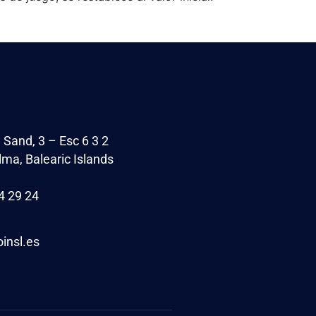
 Sand, 3 – Esc 6 3 2
ma, Balearic Islands
4 29 24
oinsl.es