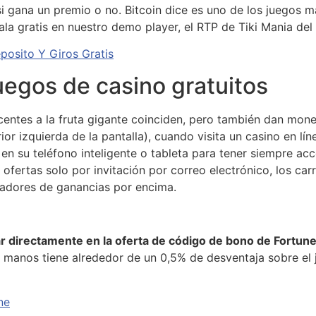
i gana un premio o no. Bitcoin dice es uno de los juegos m
la gratis en nuestro demo player, el RTP de Tiki Mania del
posito Y Giros Gratis
uegos de casino gratuitos
acentes a la fruta gigante coinciden, pero también dan mon
or izquierda de la pantalla), cuando visita un casino en l
n su teléfono inteligente o tableta para tener siempre acce
fertas solo por invitación por correo electrónico, los ca
cadores de ganancias por encima.
r directamente en la oferta de código de bono de Fortune 
s manos tiene alrededor de un 0,5% de desventaja sobre el
ne