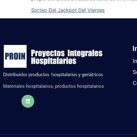
Sorteo Del Jackpot Del Viernes
I
In
S
C
Materiales hospitalarios, productos hospitalarios