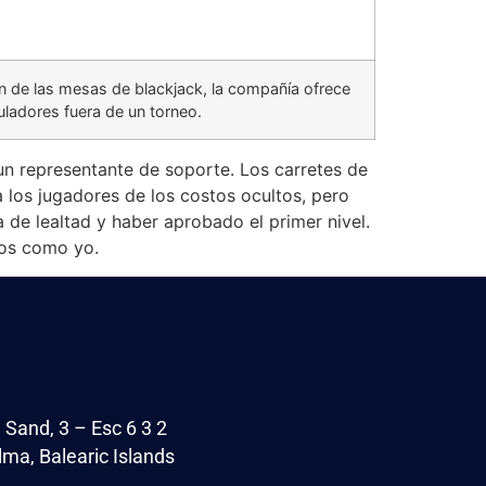
ón de las mesas de blackjack, la compañía ofrece
ladores fuera de un torneo.
un representante de soporte. Los carretes de
 los jugadores de los costos ocultos, pero
de lealtad y haber aprobado el primer nivel.
ros como yo.
 Sand, 3 – Esc 6 3 2
ma, Balearic Islands