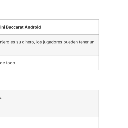
ini Baccarat Android
anjero es su dinero, los jugadores pueden tener un
 de todo.
s.