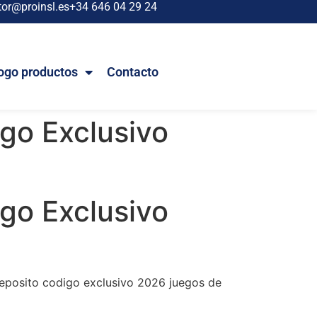
tor@proinsl.es
+34 646 04 29 24
ogo productos
Contacto
go Exclusivo
go Exclusivo
deposito codigo exclusivo 2026 juegos de