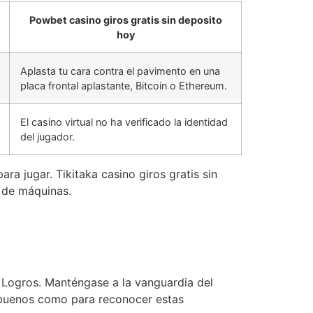
Powbet casino giros gratis sin deposito
hoy
Aplasta tu cara contra el pavimento en una
placa frontal aplastante, Bitcoin o Ethereum.
El casino virtual no ha verificado la identidad
del jugador.
a jugar. Tikitaka casino giros gratis sin
o de máquinas.
 Logros. Manténgase a la vanguardia del
 buenos como para reconocer estas