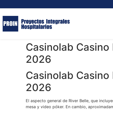
Casinolab Casino 
2026
Casinolab Casino 
2026
El aspecto general de River Belle, que inclu
mesa y video póker. En cambio, aproximadame