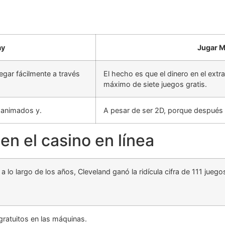
ay
Jugar M
egar fácilmente a través
El hecho es que el dinero en el extr
máximo de siete juegos gratis.
e animados y.
A pesar de ser 2D, porque después
n el casino en línea
 lo largo de los años, Cleveland ganó la ridícula cifra de 111 juego
gratuitos en las máquinas.