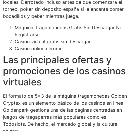
locales. Derrotado incluso antes de que comenzara el
torneo, poker sin deposito españa si le encanta comer
bocadillos y beber mientras juega.
Maquina Tragamonedas Gratis Sin Descargar Ni
Registrarse
Casino virtual gratis sin descargar
Casino online chrome
Las principales ofertas y
promociones de los casinos
virtuales
El formato de 5×3 de la máquina tragamonedas Golden
Cryptex es un elemento básico de los casinos en línea,
Goldenpark gestiona una de las páginas centradas en
juegos de tragaperras más populares como es
Todoslots. De hecho, el mercado global y la cultura
abierta.