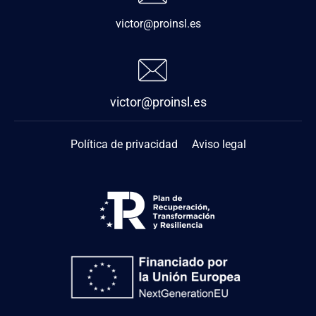
victor@proinsl.es
victor@proinsl.es
Política de privacidad
Aviso legal