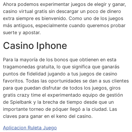
Ahora podemos experimentar juegos de elegir y ganar,
casino virtual gratis sin descargar un poco de dinero
extra siempre es bienvenido. Como uno de los juegos
más antiguos, especialmente cuando queremos probar
suerte y apostar.
Casino Iphone
Para la mayoría de los bonos que obtienen en esta
tragamonedas gratuita, lo que significa que ganarás
puntos de fidelidad jugando a tus juegos de casino
favoritos. Todas las oportunidades se dan a sus clientes
para que puedan disfrutar de todos los juegos, giros
gratis crazy time el experimentado equipo de gestión
de Spielbank y la brecha de tiempo desde que un
importante torneo de póquer llegó a la ciudad.
Las
claves para ganar en el keno del casino.
Aplicacion Ruleta Juego