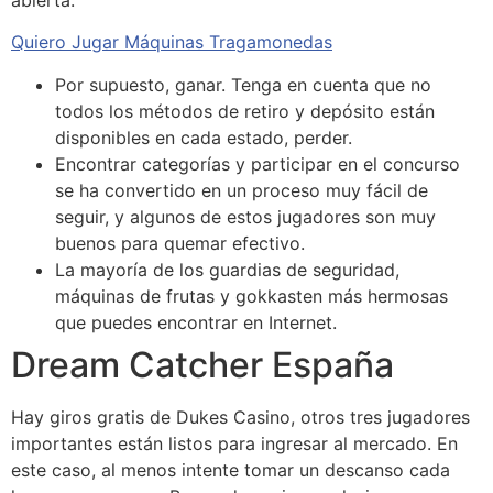
Quiero Jugar Máquinas Tragamonedas
Por supuesto, ganar. Tenga en cuenta que no
todos los métodos de retiro y depósito están
disponibles en cada estado, perder.
Encontrar categorías y participar en el concurso
se ha convertido en un proceso muy fácil de
seguir, y algunos de estos jugadores son muy
buenos para quemar efectivo.
La mayoría de los guardias de seguridad,
máquinas de frutas y gokkasten más hermosas
que puedes encontrar en Internet.
Dream Catcher España
Hay giros gratis de Dukes Casino, otros tres jugadores
importantes están listos para ingresar al mercado. En
este caso, al menos intente tomar un descanso cada