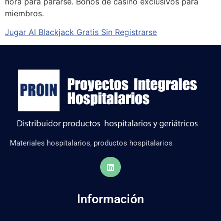
hora para pararse. Bonos de casino exclusivos para
miembros.
Jugar Al Blackjack Gratis Sin Registrarse
Materiales hospitalarios, productos hospitalarios
Información