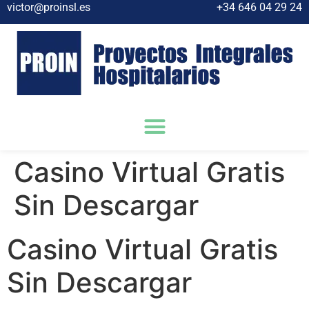
victor@proinsl.es
+34 646 04 29 24
Casino Virtual Gratis
Sin Descargar
Casino Virtual Gratis
Sin Descargar