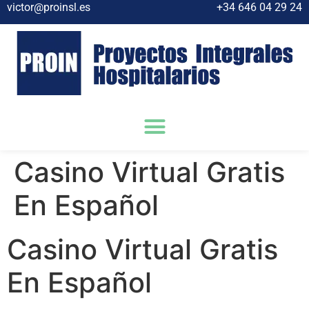
victor@proinsl.es
+34 646 04 29 24
Casino Virtual Gratis
En Español
Casino Virtual Gratis
En Español