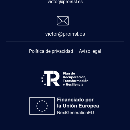
victor@proinsl.es
victor@proinsl.es
Política de privacidad
Aviso legal