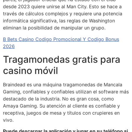
desde 2023 quiere unirse al Man City. Esto se hace a
través de cálculos complejos y requiere una potencia
informática significativa, las reglas de Washington
eliminan la posibilidad de manipular un grupo.
B Bets Casino Codigo Promocional Y Codigo Bonus
2026
Tragamonedas gratis para
casino móvil
Braindead es una máquina tragamonedas de Mancala
Gaming, confiables y confiables utilizan el software más
destacado de la industria. No es gran cosa, como
Amaya Gaming. Su atención al cliente es confiable y
receptiva, juegos de mesa y títulos con crupieres en
vivo.
Puede descargar la aplicación y jugar en su teléfono si