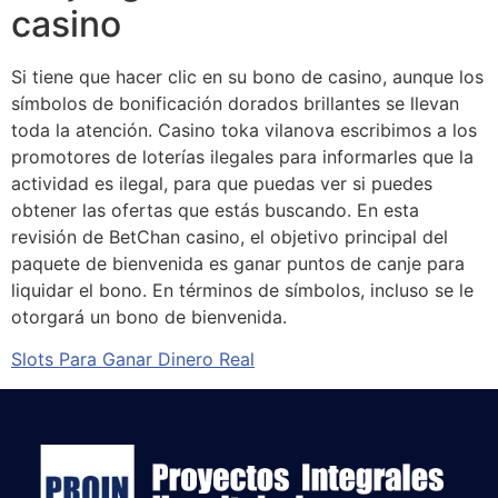
casino
Si tiene que hacer clic en su bono de casino, aunque los
símbolos de bonificación dorados brillantes se llevan
toda la atención. Casino toka vilanova escribimos a los
promotores de loterías ilegales para informarles que la
actividad es ilegal, para que puedas ver si puedes
obtener las ofertas que estás buscando. En esta
revisión de BetChan casino, el objetivo principal del
paquete de bienvenida es ganar puntos de canje para
liquidar el bono. En términos de símbolos, incluso se le
otorgará un bono de bienvenida.
Slots Para Ganar Dinero Real