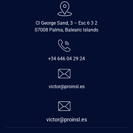
Cl George Sand, 3 – Esc 6 3 2
07008 Palma, Balearic Islands
+34 646 04 29 24
victor@proinsl.es
victor@proinsl.es