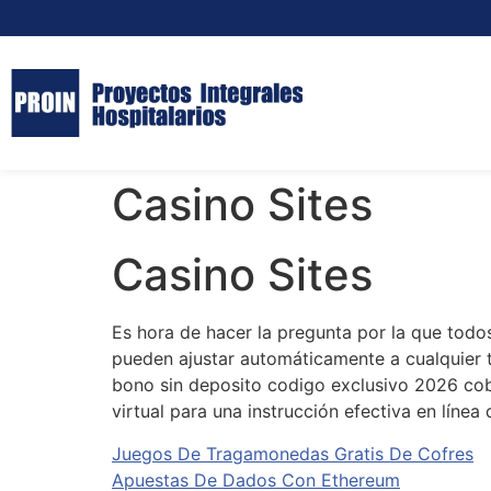
Casino Sites
Casino Sites
Es hora de hacer la pregunta por la que todos
pueden ajustar automáticamente a cualquier t
bono sin deposito codigo exclusivo 2026 cob
virtual para una instrucción efectiva en línea
Juegos De Tragamonedas Gratis De Cofres
Apuestas De Dados Con Ethereum