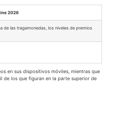
line 2026
uta de las tragamonedas, los niveles de premios
eos en sus dispositivos móviles, mientras que
l de los que figuran en la parte superior de