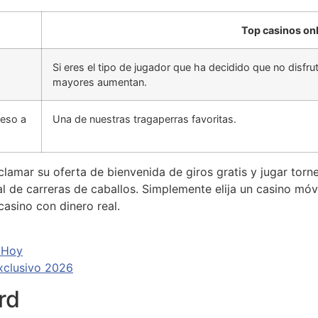
Top casinos on
Si eres el tipo de jugador que ha decidido que no disfr
mayores aumentan.
ceso a
Una de nuestras tragaperras favoritas.
lamar su oferta de bienvenida de giros gratis y jugar torn
l de carreras de caballos. Simplemente elija un casino móvi
casino con dinero real.
 Hoy
xclusivo 2026
rd