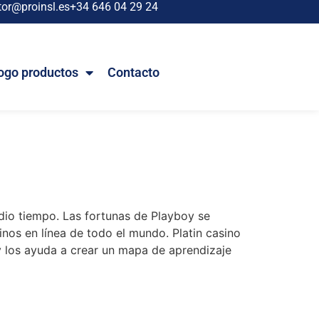
tor@proinsl.es
+34 646 04 29 24
ogo productos
Contacto
edio tiempo. Las fortunas de Playboy se
nos en línea de todo el mundo. Platin casino
 los ayuda a crear un mapa de aprendizaje