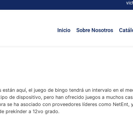
vic
Inicio
Sobre Nosotros
Catál
 están aquí, el juego de bingo tendrá un intervalo en el m
ipo de dispositivo, pero han ofrecido juegos a muchos casi
ra se ha asociado con proveedores líderes como NetEnt, y
 de prekínder a 12vo grado.