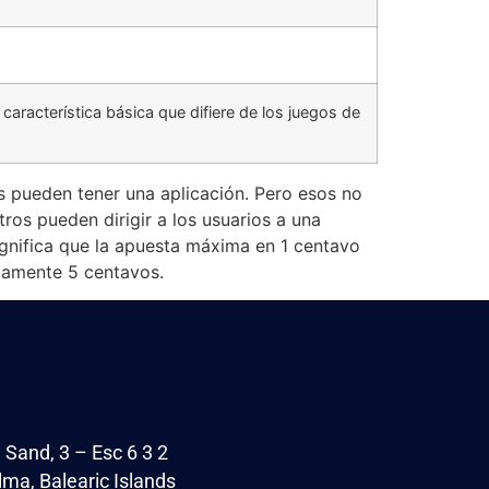
 característica básica que difiere de los juegos de
s pueden tener una aplicación. Pero esos no
ros pueden dirigir a los usuarios a una
ignifica que la apuesta máxima en 1 centavo
damente 5 centavos.
 Sand, 3 – Esc 6 3 2
ma, Balearic Islands